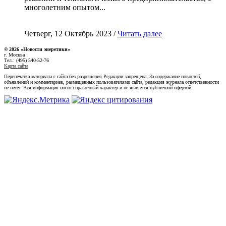
многолетним опытом...
Четверг, 12 Октябрь 2023 /
Читать далее
© 2026 «Новости энеретики»
г. Москва
Тел.: (495) 540-52-76
Карта сайта
Перепечатка материала с сайта без разрешения Редакции запрещена. За содержание новостей,
объявлений и комментариев, размещенных пользователями сайта, редакция журнала ответственности
не несет. Вся информация носит справочный характер и не является публичной офертой.