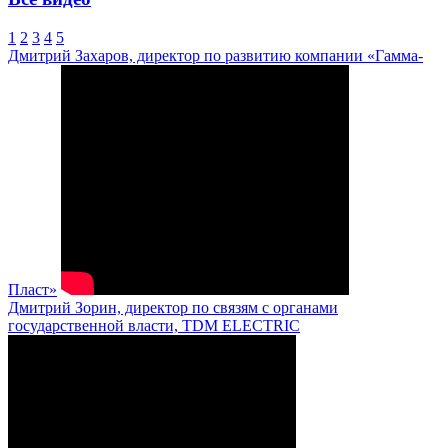
1
2
3
4
5
Дмитрий Захаров, директор по развитию компании «Гамма-
Пласт»
Дмитрий Зорин, директор по связям с органами
государственной власти, TDM ELECTRIC