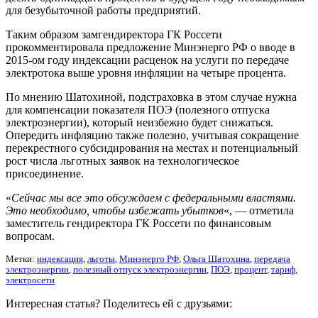
для безубыточной работы предприятий.
Таким образом замгендиректора ГК Россети
прокомментировала предложение Минэнерго РФ о вводе в
2015-ом году индексации расценок на услуги по передаче
электротока выше уровня инфляции на четыре процента.
По мнению Шатохиной, подстраховка в этом случае нужна
для компенсации показателя ПОЭ (полезного отпуска
электроэнергии), который неизбежно будет снижаться.
Опередить инфляцию также полезно, учитывая сокращение
перекрестного субсидирования на местах и потенциальный
рост числа льготных заявок на технологическое
присоединение.
«
Сейчас мы все это обсуждаем с федеральными властями.
Это необходимо, чтобы избежать убытков
«, — отметила
заместитель гендиректора ГК Россети по финансовым
вопросам.
Метки:
индексация
,
льготы
,
Минэнерго РФ
,
Ольга Шатохина
,
передача
электроэнергии
,
полезный отпуск электроэнергии
,
ПОЭ
,
процент
,
тариф
,
электросети
Интересная статья? Поделитесь ей с друзьями: