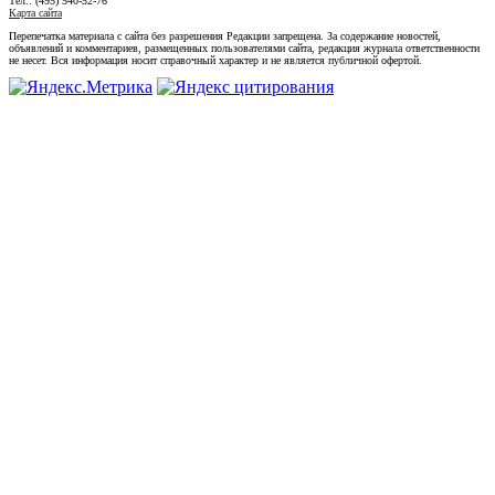
Тел.: (495) 540-52-76
Карта сайта
Перепечатка материала с сайта без разрешения Редакции запрещена. За содержание новостей,
объявлений и комментариев, размещенных пользователями сайта, редакция журнала ответственности
не несет. Вся информация носит справочный характер и не является публичной офертой.