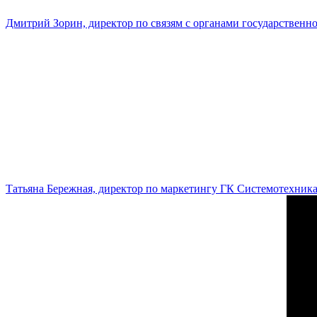
Дмитрий Зорин, директор по связям с органами государстве
Татьяна Бережная, директор по маркетингу ГК Системотехник