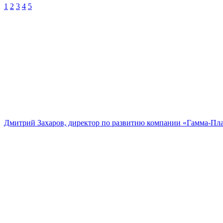
1
2
3
4
5
Дмитрий Захаров, директор по развитию компании «Гамма-Пл