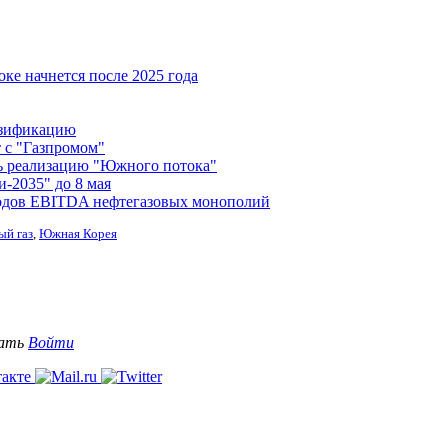
ке начнется после 2025 года
газификацию
 с "Газпромом"
ть реализацию "Южного потока"
-2035" до 8 мая
оходов EBITDA нефтегазовых монополий
ый газ
,
Южная Корея
вать
Войти