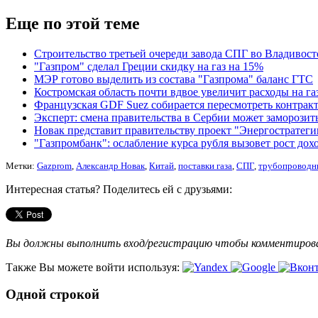
Еще по этой теме
Строительство третьей очереди завода СПГ во Владивосто
"Газпром" сделал Греции скидку на газ на 15%
МЭР готово выделить из состава "Газпрома" баланс ГТС
Костромская область почти вдвое увеличит расходы на 
Французская GDF Suez собирается пересмотреть контракт
Эксперт: смена правительства в Сербии может заморози
Новак представит правительству проект "Энергостратегии
"Газпромбанк": ослабление курса рубля вызовет рост д
Метки:
Gazprom
,
Александр Новак
,
Китай
,
поставки газа
,
СПГ
,
трубопроводн
Интересная статья? Поделитесь ей с друзьями:
Вы должны выполнить вход/регистрацию чтобы комментиро
Также Вы можете войти используя:
Одной строкой