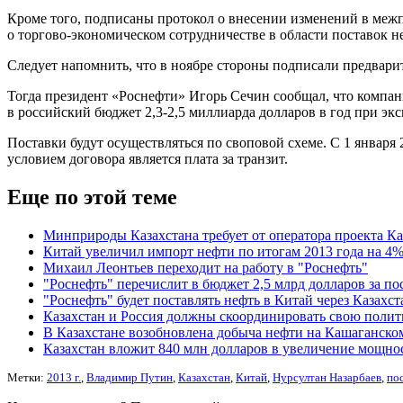
Кроме того, подписаны протокол о внесении изменений в межп
о торгово-экономическом сотрудничестве в области поставок не
Следует напомнить, что в ноябре стороны подписали предварит
Тогда президент «Роснефти» Игорь Сечин сообщал, что компани
в российский бюджет 2,3-2,5 миллиарда долларов в год при экс
Поставки будут осуществляться по своповой схеме. С 1 января 
условием договора является плата за транзит.
Еще по этой теме
Минприроды Казахстана требует от оператора проекта Ка
Китай увеличил импорт нефти по итогам 2013 года на 4
Михаил Леонтьев переходит на работу в "Роснефть"
"Роснефть" перечислит в бюджет 2,5 млрд долларов за по
"Роснефть" будет поставлять нефть в Китай через Казахст
Казахстан и Россия должны скоординировать свою полити
В Казахстане возобновлена добыча нефти на Кашаганск
Казахстан вложит 840 млн долларов в увеличение мощно
Метки:
2013 г.
,
Владимир Путин
,
Казахстан
,
Китай
,
Нурсултан Назарбаев
,
по