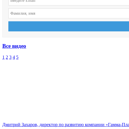
Все видео
1
2
3
4
5
Дмитрий Захаров, директор по развитию компании «Гамма-Пл