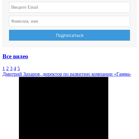
Все видео
1
2
3
4
5
Дмитрий Захаров, директор по развитию компании «Гамма-