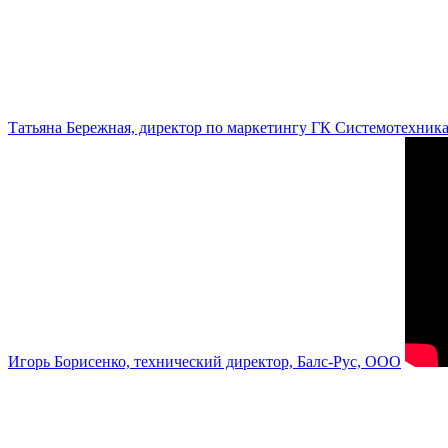
Татьяна Бережная, директор по маркетингу ГК Системотехник
Игорь Борисенко, технический директор, Балс-Рус, ООО