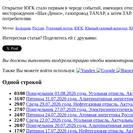
Открытие ЮГК стало первым в череде событий, имеющих отнош
месторождения «Шах-Дениз», газопровод TANAP, а затем ТАР. 
потребителям.
Метки:
Болгария
,
Россия
,
Турецкий поток
,
ЮГК
,
Южный газовый коридор
,
Ю
Интересная статья? Поделитесь ей с друзьями:
Вы должны выполнить вход/регистрацию чтобы комментиро
Также Вы можете войти используя:
Одной строкой
03/08
Понедельник 03.08.2026 года. Угольная отрасль. А
31/07
Пятница 31.07.2026 года. Альтернативная энергети
29/07
Среда 29.07.2026 года. Нефтегазовая отрасль. Акту
27/07
Понедельник 27.07.2026 года. Электроэнергетическ
24/07
Пятница 24.07.2026 года. Атомная энергетика Росс
22/07
Среда 22.07.2026 года. Угольная отрасль. Актуальн
20/07
Понедельник 20.07.2026 года. Альтернативная энер
17/07
Пятница 17.07.2026 года. Нефтегазовая отрасль. А