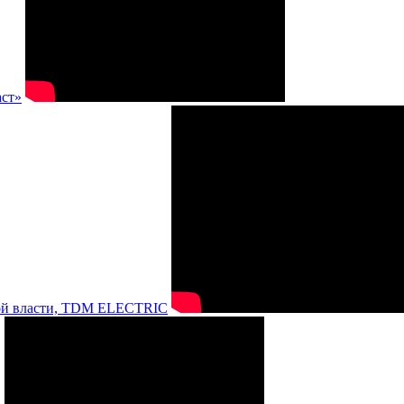
аст»
нной власти, TDM ELECTRIC