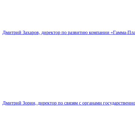
Дмитрий Захаров, директор по развитию компании «Гамма-Пл
Дмитрий Зорин, директор по связям с органами государстве