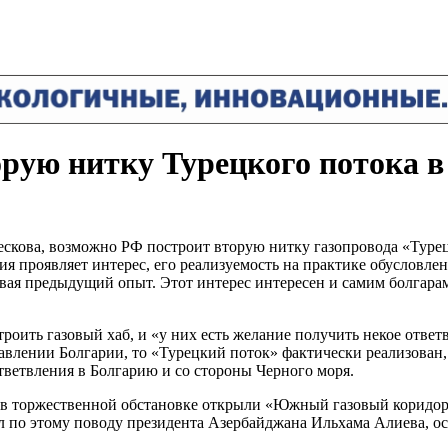
орую нитку Турецкого потока в
скова, возможно РФ построит вторую нитку газопровода «Турец
я проявляет интерес, его реализуемость на практике обусловлен
ая предыдущий опыт. Этот интерес интересен и самим болгарам,
ить газовый хаб, и «у них есть желание получить некое ответвл
лении Болгарии, то «Турецкий поток» фактически реализован, и
ответвления в Болгарию и со стороны Черного моря.
ку в торжественной обстановке открыли «Южный газовый коридор
л по этому поводу президента Азербайджана Ильхама Алиева, о