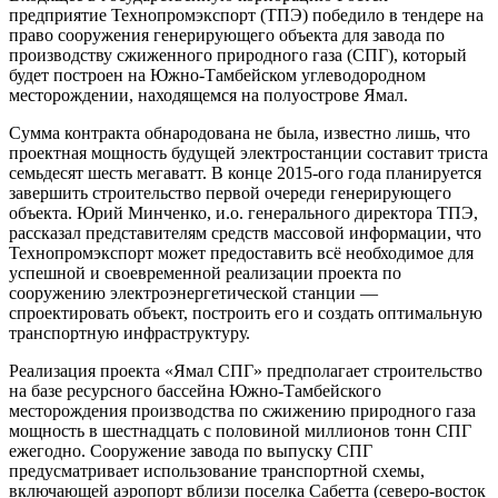
предприятие Технопромэкспорт (ТПЭ) победило в тендере на
право сооружения генерирующего объекта для завода по
производству сжиженного природного газа (СПГ), который
будет построен на Южно-Тамбейском углеводородном
месторождении, находящемся на полуострове Ямал.
Сумма контракта обнародована не была, известно лишь, что
проектная мощность будущей электростанции составит триста
семьдесят шесть мегаватт. В конце 2015-ого года планируется
завершить строительство первой очереди генерирующего
объекта. Юрий Минченко, и.о. генерального директора ТПЭ,
рассказал представителям средств массовой информации, что
Технопромэкспорт может предоставить всё необходимое для
успешной и своевременной реализации проекта по
сооружению электроэнергетической станции —
спроектировать объект, построить его и создать оптимальную
транспортную инфраструктуру.
Реализация проекта «Ямал СПГ» предполагает строительство
на базе ресурсного бассейна Южно-Тамбейского
месторождения производства по сжижению природного газа
мощность в шестнадцать с половиной миллионов тонн СПГ
ежегодно. Сооружение завода по выпуску СПГ
предусматривает использование транспортной схемы,
включающей аэропорт вблизи поселка Сабетта (северо-восток