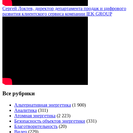
Сергей Локтев, директор департамента продаж и цифрового
развития клиентского сервиса компании IEK GROUP
Все рубрики
Альтернативная энергетика
(1 900)
Аналитика
(311)
Атомная энергетика
(2 223)
Безопасность объектов энергетики
(331)
Благотворительность
(20)
Видео
(229)