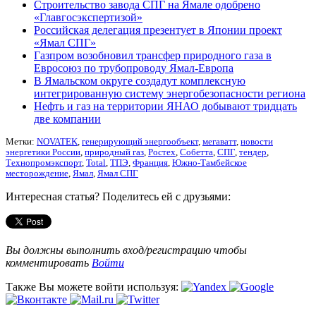
Строительство завода СПГ на Ямале одобрено
«Главгосэкспертизой»
Российская делегация презентует в Японии проект
«Ямал CПГ»
Газпром возобновил трансфер природного газа в
Евросоюз по трубопроводу Ямал-Европа
В Ямальском округе создадут комплексную
интегрированную систему энергобезопасности региона
Нефть и газ на территории ЯНАО добывают тридцать
две компании
Метки:
NOVATEK
,
генерирующий энергообъект
,
мегаватт
,
новости
энергетики России
,
природный газ
,
Ростех
,
Собетта
,
СПГ
,
тендер
,
Технопромэкспорт
,
Тоtаl
,
ТПЭ
,
Франция
,
Южно-Тамбейское
месторождение
,
Ямал
,
Ямал СПГ
Интересная статья? Поделитесь ей с друзьями:
Вы должны выполнить вход/регистрацию чтобы
комментировать
Войти
Также Вы можете войти используя: