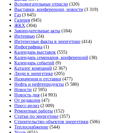
Вспомогательные отрасли
(320)
Выставки, конференции, новости
(3 319)
Газ
(3 645)
Галерея
(945)
ЖКХ
(304)
Законодательные акты
(184)
Интервью
(24)
Интересные факты в энергетике
(414)
Инфографика
(1)
Календарь выставок
(555)
Календарь семинаров, конференций
(38)
Календарь событий
(9)
Каталог компаний
(2 367)
Люди в энергетике
(205)
Назначения и отставки
(477)
Нефть и нефтепродукты
(5 580)
Новости
(2 595)
Новость дня
(14 993)
От редакции
(47)
Пресс-релиз
(2 009)
Ремонтные работы
(152)
Статьи по энергетике
(357)
Строительство объектов энергетики
(506)
Теплоснабжение
(544)
Уголь
(651)