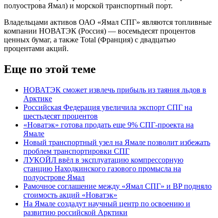
полуострова Ямал) и морской транспортный порт.
Владельцами активов ОАО «Ямал СПГ» являются топливные
компании НОВАТЭК (Россия) — восемьдесят процентов
ценных бумаг, а также Total (Франция) с двадцатью
процентами акций.
Еще по этой теме
НОВАТЭК сможет извлечь прибыль из таяния льдов в
Арктике
Российская Федерация увеличила экспорт СПГ на
шестьдесят процентов
«Новатэк» готова продать еще 9% СПГ-проекта на
Ямале
Новый транспортный узел на Ямале позволит избежать
проблем транспортировки СПГ
ЛУКОЙЛ ввёл в эксплуатацию компрессорную
станцию Находкинского газового промысла на
полуострове Ямал
Рамочное соглашение между «Ямал СПГ» и BP подняло
стоимость акций «Новатэк»
На Ямале создадут научный центр по освоению и
развитию российской Арктики