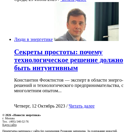
Люди в энергетике
Секреты простоты: почему
технологическое решение должно
быть интуитивным
Константин Феоктистов — эксперт в области энерго-
решений и технологического предпринимательства, с
многолетним опытом...
Четверг, 12 Октябрь 2023 /
Читать далее
© 2026 «Новости энеретики»
г. Москва
Тел.: (495) 540-52-76
Карта сайта
Перепечатка материала с сайта без разрешения Редакции запрещена. За содержание новостей,