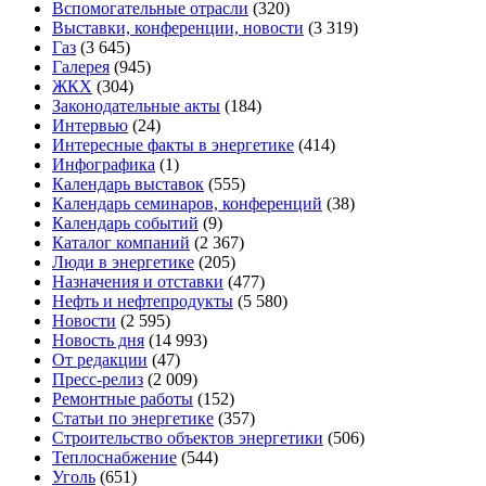
Вспомогательные отрасли
(320)
Выставки, конференции, новости
(3 319)
Газ
(3 645)
Галерея
(945)
ЖКХ
(304)
Законодательные акты
(184)
Интервью
(24)
Интересные факты в энергетике
(414)
Инфографика
(1)
Календарь выставок
(555)
Календарь семинаров, конференций
(38)
Календарь событий
(9)
Каталог компаний
(2 367)
Люди в энергетике
(205)
Назначения и отставки
(477)
Нефть и нефтепродукты
(5 580)
Новости
(2 595)
Новость дня
(14 993)
От редакции
(47)
Пресс-релиз
(2 009)
Ремонтные работы
(152)
Статьи по энергетике
(357)
Строительство объектов энергетики
(506)
Теплоснабжение
(544)
Уголь
(651)