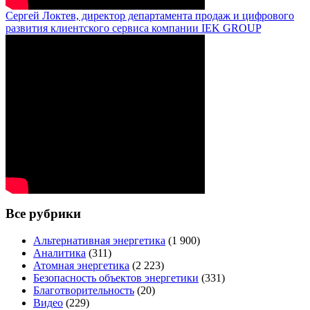
Сергей Локтев, директор департамента продаж и цифрового
развития клиентского сервиса компании IEK GROUP
Все рубрики
Альтернативная энергетика
(1 900)
Аналитика
(311)
Атомная энергетика
(2 223)
Безопасность объектов энергетики
(331)
Благотворительность
(20)
Видео
(229)