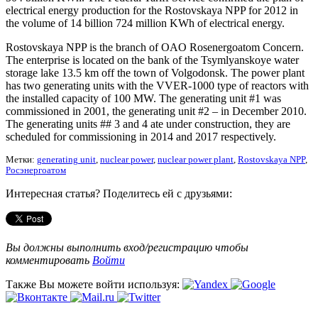
electrical energy production for the Rostovskaya NPP for 2012 in
the volume of 14 billion 724 million KWh of electrical energy.
Rostovskaya NPP is the branch of OAO Rosenergoatom Concern.
The enterprise is located on the bank of the Tsymlyanskoye water
storage lake 13.5 km off the town of Volgodonsk. The power plant
has two generating units with the VVER-1000 type of reactors with
the installed capacity of 100 MW. The generating unit #1 was
commissioned in 2001, the generating unit #2 – in December 2010.
The generating units ## 3 and 4 ate under construction, they are
scheduled for commissioning in 2014 and 2017 respectively.
Метки:
generating unit
,
nuclear power
,
nuclear power plant
,
Rostovskaya NPP
,
Росэнергоатом
Интересная статья? Поделитесь ей с друзьями:
Вы должны выполнить вход/регистрацию чтобы
комментировать
Войти
Также Вы можете войти используя: