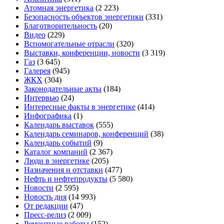
Атомная энергетика
(2 223)
Безопасность объектов энергетики
(331)
Благотворительность
(20)
Видео
(229)
Вспомогательные отрасли
(320)
Выставки, конференции, новости
(3 319)
Газ
(3 645)
Галерея
(945)
ЖКХ
(304)
Законодательные акты
(184)
Интервью
(24)
Интересные факты в энергетике
(414)
Инфографика
(1)
Календарь выставок
(555)
Календарь семинаров, конференций
(38)
Календарь событий
(9)
Каталог компаний
(2 367)
Люди в энергетике
(205)
Назначения и отставки
(477)
Нефть и нефтепродукты
(5 580)
Новости
(2 595)
Новость дня
(14 993)
От редакции
(47)
Пресс-релиз
(2 009)
Ремонтные работы
(152)