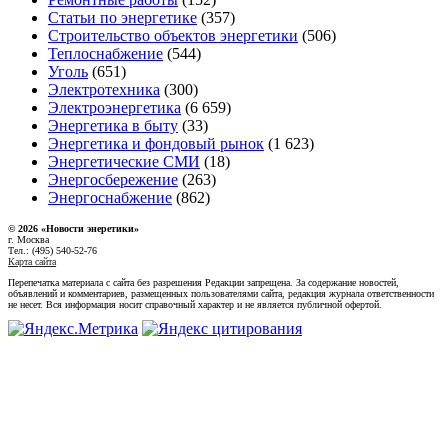
Статьи по энергетике
(357)
Строительство объектов энергетики
(506)
Теплоснабжение
(544)
Уголь
(651)
Электротехника
(300)
Электроэнергетика
(6 659)
Энергетика в быту
(33)
Энергетика и фондовый рынок
(1 623)
Энергетические СМИ
(18)
Энергосбережение
(263)
Энергоснабжение
(862)
© 2026 «Новости энеретики»
г. Москва
Тел.: (495) 540-52-76
Карта сайта
Перепечатка материала с сайта без разрешения Редакции запрещена. За содержание новостей,
объявлений и комментариев, размещенных пользователями сайта, редакция журнала ответственности
не несет. Вся информация носит справочный характер и не является публичной офертой.