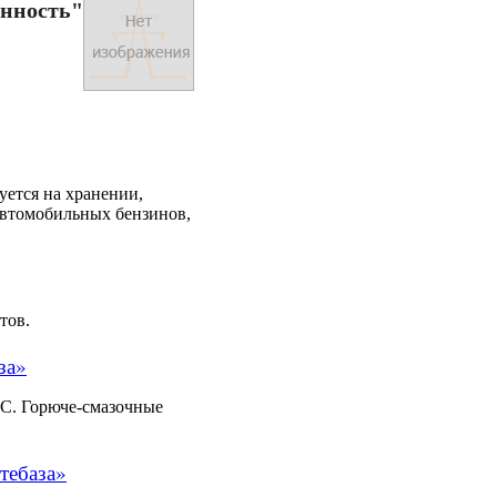
нность"
ется на хранении,
автомобильных бензинов,
тов.
за»
С. Горюче-смазочные
тебаза»