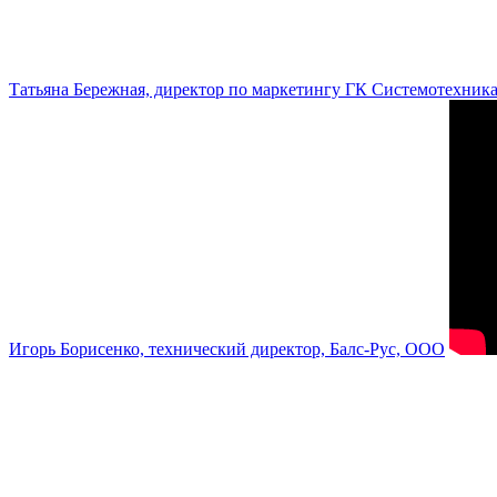
Татьяна Бережная, директор по маркетингу ГК Системотехник
Игорь Борисенко, технический директор, Балс-Рус, ООО