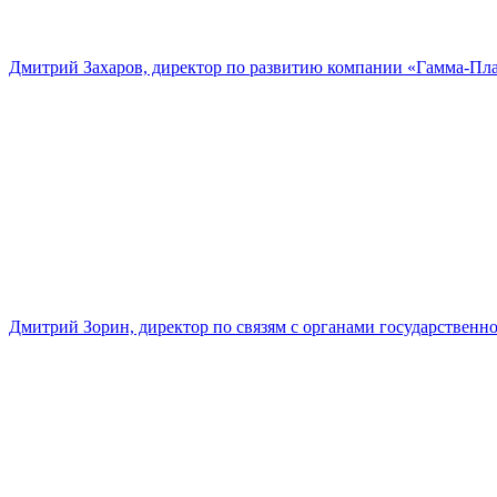
Дмитрий Захаров, директор по развитию компании «Гамма-Пл
Дмитрий Зорин, директор по связям с органами государстве