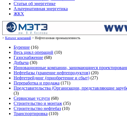
Статьи об энергетике
Альтернативная энергетика
ЖКХ
Каталог компаний
Нефтегазовая промышленность
Бурение
(16)
Весь цикл операций
(10)
Газоснабжение
(68)
Добыча
(30)
Инновационные компании, занимающиеся проектировани
Нефтебазы (хранение нефтепродуктов)
(20)
Нефтетрейдинг (приобретение и сбыт)
(27)
Переработка и продажа
(171)
Представительства (Организации, представляющие зару
(3)
Сервисные услуги
(68)
Строительство и монтаж
(35)
Строительство нефтебаз
(10)
Транспортировка
(110)