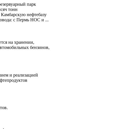
резервуарный парк
сяч тонн
 Камбарскую нефтебазу
овода: с Пермь НОС и ...
тся на хранении,
автомобильных бензинов,
нием и реализацией
ефтепродуктов
тов.