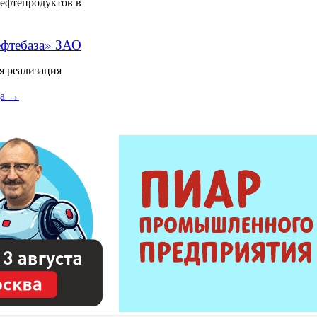
нефтепродуктов в
ефтебаза» ЗАО
я реализация
ца →