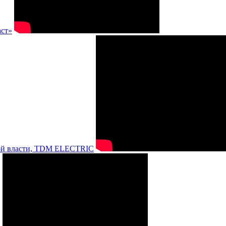
аст»
нной власти, TDM ELECTRIC