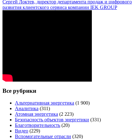
Сергей Локтев, директор департамента продаж и цифрового
развития клиентского сервиса компании IEK GROUP
Все рубрики
Альтернативная энергетика
(1 900)
Аналитика
(311)
Атомная энергетика
(2 223)
Безопасность объектов энергетики
(331)
Благотворительность
(20)
Видео
(229)
Вспомогательные отрасли
(320)