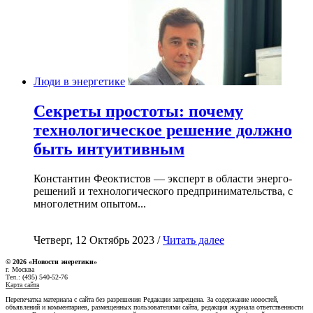
Люди в энергетике
Секреты простоты: почему
технологическое решение должно
быть интуитивным
Константин Феоктистов — эксперт в области энерго-
решений и технологического предпринимательства, с
многолетним опытом...
Четверг, 12 Октябрь 2023 /
Читать далее
© 2026 «Новости энеретики»
г. Москва
Тел.: (495) 540-52-76
Карта сайта
Перепечатка материала с сайта без разрешения Редакции запрещена. За содержание новостей,
объявлений и комментариев, размещенных пользователями сайта, редакция журнала ответственности