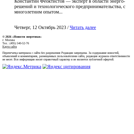
Константин Феоктистов — эксперт в области энерго-
решений и технологического предпринимательства, с
многолетним опытом...
Четверг, 12 Октябрь 2023 /
Читать далее
© 2026 «Новости энеретики»
г. Москва
Тел.: (495) 540-52-76
Карта сайта
Перепечатка материала с сайта без разрешения Редакции запрещена. За содержание новостей,
объявлений и комментариев, размещенных пользователями сайта, редакция журнала ответственности
не несет. Вся информация носит справочный характер и не является публичной офертой.