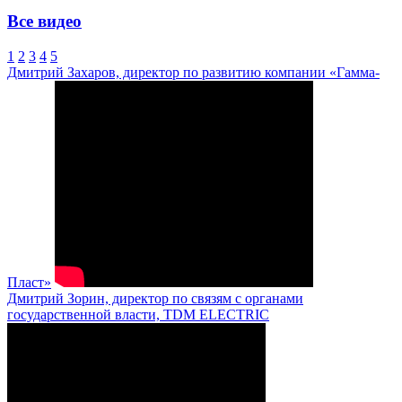
Все видео
1
2
3
4
5
Дмитрий Захаров, директор по развитию компании «Гамма-
Пласт»
Дмитрий Зорин, директор по связям с органами
государственной власти, TDM ELECTRIC