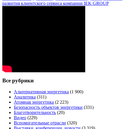
развития клиентского сервиса компании IEK GROUP
Все рубрики
Альтернативная энергетика
(1 900)
Аналитика
(311)
Атомная энергетика
(2 223)
Безопасность объектов энергетики
(331)
Благотворительность
(20)
Видео
(229)
Вспомогательные отрасли
(320)
Выставки, конференции, новости
(3 319)