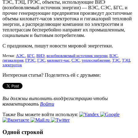
ТЭС, ТЭЦ, ГРЭС, объекты, использующие ВИЭ
(возобновляемый источник энергии) — ВЭС, СЭС, БГС, и
прочие генерирующие предприятия произведут достаточные
объемы киловатт-часов электротока и гигакалорий тепловой
энергии, а распределяющие компании по электросетям и
теплотрассам бесперебойно направят их промышленным,
социальным и бытовым потребителям.
С праздником, пишут новости мировой энергетики.
Метки:
АЭС.
,
БГС
,
ВИЭ
,
возобновляемый источник энергии
,
ВЭС
,
гигакалория
,
ГРЭС
,
ГЭС
,
киловатт-час
,
СЭС
,
теплоснабжение
,
ТЭС
,
ТЭЦ
,
электроток
Интересная статья? Поделитесь ей с друзьями:
Вы должны выполнить вход/регистрацию чтобы
комментировать
Войти
Также Вы можете войти используя:
Одной строкой