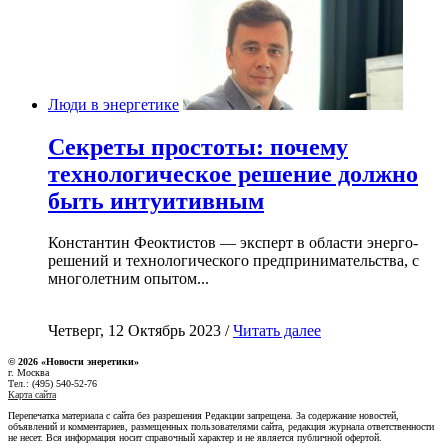
Люди в энергетике
Секреты простоты: почему
технологическое решение должно
быть интуитивным
Константин Феоктистов — эксперт в области энерго-
решений и технологического предпринимательства, с
многолетним опытом...
Четверг, 12 Октябрь 2023 /
Читать далее
© 2026 «Новости энеретики»
г. Москва
Тел.: (495) 540-52-76
Карта сайта
Перепечатка материала с сайта без разрешения Редакции запрещена. За содержание новостей,
объявлений и комментариев, размещенных пользователями сайта, редакция журнала ответственности
не несет. Вся информация носит справочный характер и не является публичной офертой.