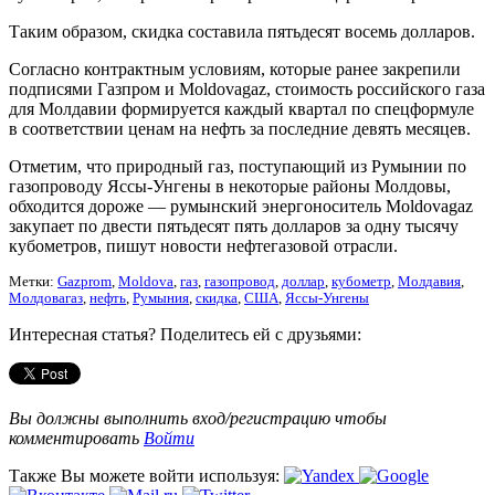
Таким образом, скидка составила пятьдесят восемь долларов.
Согласно контрактным условиям, которые ранее закрепили
подписями Газпром и Moldovagaz, стоимость российского газа
для Молдавии формируется каждый квартал по спецформуле
в соответствии ценам на нефть за последние девять месяцев.
Отметим, что природный газ, поступающий из Румынии по
газопроводу Яссы-Унгены в некоторые районы Молдовы,
обходится дороже — румынский энергоноситель Moldovagaz
закупает по двести пятьдесят пять долларов за одну тысячу
кубометров, пишут новости нефтегазовой отрасли.
Метки:
Gazprom
,
Moldova
,
газ
,
газопровод
,
доллар
,
кубометр
,
Молдавия
,
Молдовагаз
,
нефть
,
Румыния
,
скидка
,
США
,
Яссы-Унгены
Интересная статья? Поделитесь ей с друзьями:
Вы должны выполнить вход/регистрацию чтобы
комментировать
Войти
Также Вы можете войти используя: