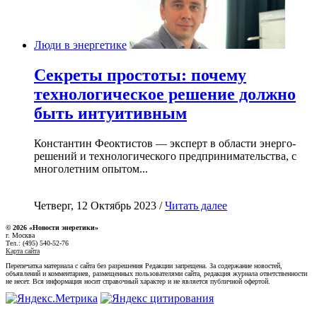
Люди в энергетике
Секреты простоты: почему
технологическое решение должно
быть интуитивным
Константин Феоктистов — эксперт в области энерго-
решений и технологического предпринимательства, с
многолетним опытом...
Четверг, 12 Октябрь 2023 /
Читать далее
© 2026 «Новости энеретики»
г. Москва
Тел.: (495) 540-52-76
Карта сайта
Перепечатка материала с сайта без разрешения Редакции запрещена. За содержание новостей,
объявлений и комментариев, размещенных пользователями сайта, редакция журнала ответственности
не несет. Вся информация носит справочный характер и не является публичной офертой.