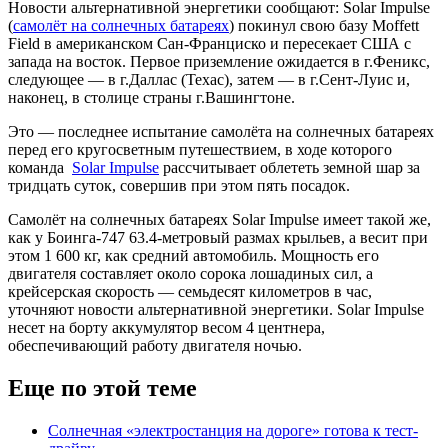
Новости альтернативной энергетики сообщают: Solar Impulse
(
самолёт на солнечных батареях
) покинул свою базу Moffett
Field в американском Сан-Франциско и пересекает США с
запада на восток. Первое приземление ожидается в г.Феникс,
следующее — в г.Даллас (Техас), затем — в г.Сент-Луис и,
наконец, в столице страны г.Вашингтоне.
Это — последнее испытание самолёта на солнечных батареях
перед его кругосветным путешествием, в ходе которого
команда
Solar Impulse
рассчитывает облететь земной шар за
тридцать суток, совершив при этом пять посадок.
Самолёт на солнечных батареях Solar Impulse имеет такой же,
как у Боинга-747 63.4-метровый размах крыльев, а весит при
этом 1 600 кг, как средний автомобиль. Мощность его
двигателя составляет около сорока лошадиных сил, а
крейсерская скорость — семьдесят километров в час,
уточняют новости альтернативной энергетики. Solar Impulse
несет на борту аккумулятор весом 4 центнера,
обеспечивающий работу двигателя ночью.
Еще по этой теме
Солнечная «электростанция на дороге» готова к тест-