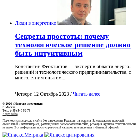
Люди в энергетике
Секреты простоты: почему
технологическое решение должно
быть интуитивным
Константин Феоктистов — эксперт в области энерго-
решений и технологического предпринимательства, с
многолетним опытом...
Четверг, 12 Октябрь 2023 /
Читать далее
© 2026 «Новости энеретики»
г. Москва
Тел.: (495) 540-52-76
Карта сайта
Перепечатка материала с сайта без разрешения Редакции запрещена. За содержание новостей,
объявлений и комментариев, размещенных пользователями сайта, редакция журнала ответственности
не несет. Вся информация носит справочный характер и не является публичной офертой.