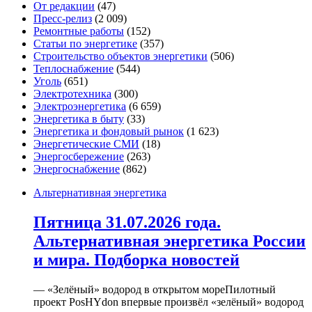
От редакции
(47)
Пресс-релиз
(2 009)
Ремонтные работы
(152)
Статьи по энергетике
(357)
Строительство объектов энергетики
(506)
Теплоснабжение
(544)
Уголь
(651)
Электротехника
(300)
Электроэнергетика
(6 659)
Энергетика в быту
(33)
Энергетика и фондовый рынок
(1 623)
Энергетические СМИ
(18)
Энергосбережение
(263)
Энергоснабжение
(862)
Альтернативная энергетика
Пятница 31.07.2026 года.
Альтернативная энергетика России
и мира. Подборка новостей
— «Зелёный» водород в открытом мореПилотный
проект PosHYdon впервые произвёл «зелёный» водород