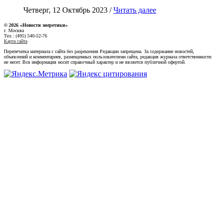
Четверг, 12 Октябрь 2023 /
Читать далее
© 2026 «Новости энеретики»
г. Москва
Тел.: (495) 540-52-76
Карта сайта
Перепечатка материала с сайта без разрешения Редакции запрещена. За содержание новостей,
объявлений и комментариев, размещенных пользователями сайта, редакция журнала ответственности
не несет. Вся информация носит справочный характер и не является публичной офертой.