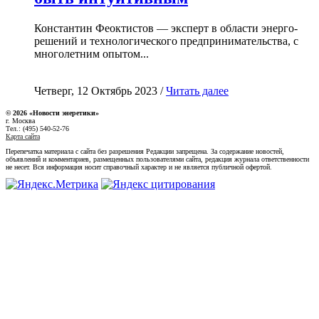
Константин Феоктистов — эксперт в области энерго-
решений и технологического предпринимательства, с
многолетним опытом...
Четверг, 12 Октябрь 2023 /
Читать далее
© 2026 «Новости энеретики»
г. Москва
Тел.: (495) 540-52-76
Карта сайта
Перепечатка материала с сайта без разрешения Редакции запрещена. За содержание новостей,
объявлений и комментариев, размещенных пользователями сайта, редакция журнала ответственности
не несет. Вся информация носит справочный характер и не является публичной офертой.