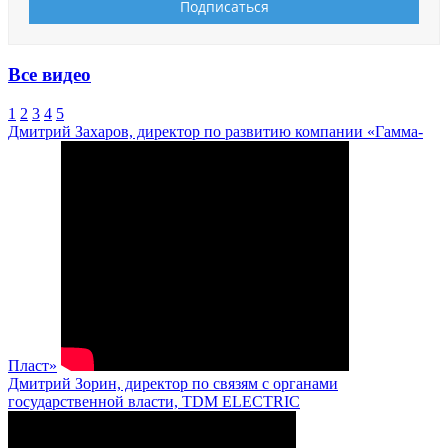
Все видео
1
2
3
4
5
Дмитрий Захаров, директор по развитию компании «Гамма-
Пласт»
Дмитрий Зорин, директор по связям с органами
государственной власти, TDM ELECTRIC