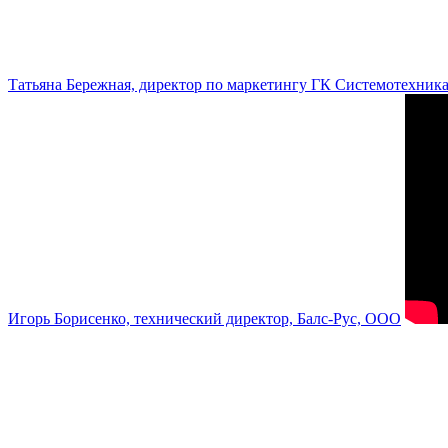
Татьяна Бережная, директор по маркетингу ГК Системотехник
Игорь Борисенко, технический директор, Балс-Рус, ООО