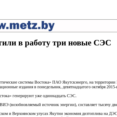
тили в работу три новые СЭС
гетические системы Востока» ПАО Якутскэнерго, на территори
ционные издания в понедельник, девятнадцатого октября 2015-г
остока» генерируют уже одиннадцать СЭС.
ИЭ (возобновляемый источник энергии), составляет тысячу двес
ком и Верхоянском улусах Якутии экономия дизтоплива на ДЭС 