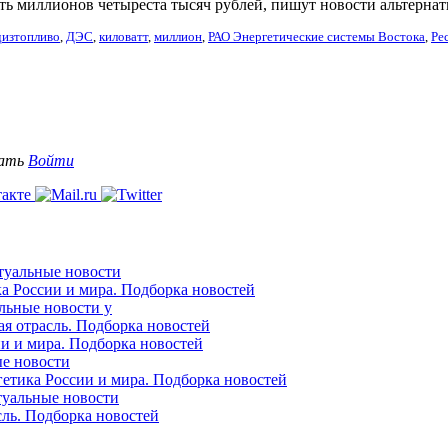
ать миллионов четыреста тысяч рублей, пишут новости альтерна
дизтопливо
,
ДЭС
,
киловатт
,
миллион
,
РАО Энергетические системы Востока
,
Ре
вать
Войти
ктуальные новости
ка России и мира. Подборка новостей
альные новости у
ая отрасль. Подборка новостей
ии и мира. Подборка новостей
ые новости
гетика России и мира. Подборка новостей
ктуальные новости
сль. Подборка новостей