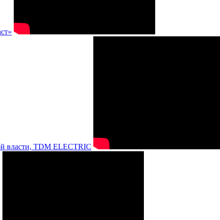
аст»
нной власти, TDM ELECTRIC