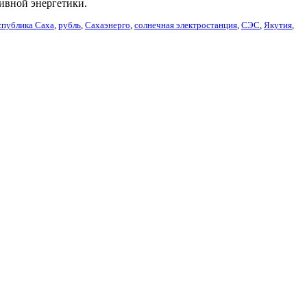
тивной энергетики.
спублика Саха
,
рубль
,
Сахаэнерго
,
солнечная электростанция
,
СЭС
,
Якутия
,