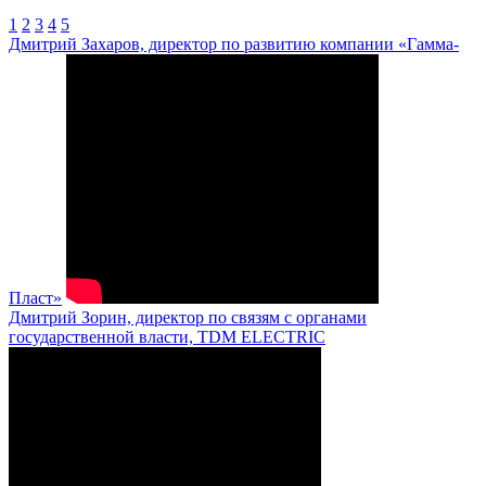
1
2
3
4
5
Дмитрий Захаров, директор по развитию компании «Гамма-
Пласт»
Дмитрий Зорин, директор по связям с органами
государственной власти, TDM ELECTRIC