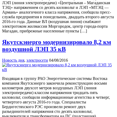
ЛЭП (линия электропередачи) «Центральная – Магаданская
ТЭЦ» напряжением со десять киловольт и ЛЭП «МТЭЦ —
Армань» аналогичного класса напряжения, сообщила пресс-
служба предприятия в понедельник, двадцать второго августа
2016-го года. Данные ВЛ (воздушная линия) снабжают
электротоком жилмассив Моргородок, центр города-порта
Магадан, прибрежные населенные пункты […]
Якутскэнерго модернизировало 8,2 км
воздушной ЛЭП 35 кВ
Новость дня
,
электросети
04/08/2016
Входящая в группу РАО Энергетические системы Востока
компания Якутскэнерго закончила реконструкцию восьми
километров двухсот метров воздушных ЛЭП (линия
электропередачи) классом напряжения тридцать пять
киловольт, сообщили информационные агентства в четверг,
четвертого августа 2016-го года. Специалисты
Бердигестяхского РЭС произвели ремонт двух
разъединителей напряжения сто десять киловольт,
выключателя и трансформатора на ПС (подстанция)