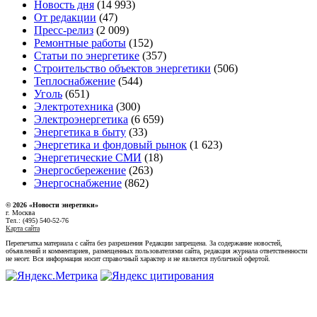
Новость дня
(14 993)
От редакции
(47)
Пресс-релиз
(2 009)
Ремонтные работы
(152)
Статьи по энергетике
(357)
Строительство объектов энергетики
(506)
Теплоснабжение
(544)
Уголь
(651)
Электротехника
(300)
Электроэнергетика
(6 659)
Энергетика в быту
(33)
Энергетика и фондовый рынок
(1 623)
Энергетические СМИ
(18)
Энергосбережение
(263)
Энергоснабжение
(862)
© 2026 «Новости энеретики»
г. Москва
Тел.: (495) 540-52-76
Карта сайта
Перепечатка материала с сайта без разрешения Редакции запрещена. За содержание новостей,
объявлений и комментариев, размещенных пользователями сайта, редакция журнала ответственности
не несет. Вся информация носит справочный характер и не является публичной офертой.