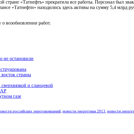
той стране «Татнефть» прекратила все работы. Персонал был эв
лансе «Татнефти» находились здесь активы на сумму 5,4 млрд руб
у о возобновлении работ.
о не остановили
нструирована
 восток страны
я сверхвязкой и сланцевой
AAP
утном газе
овости российских энрегокомпаний
,
новости энергетики 2013
,
новости энерге