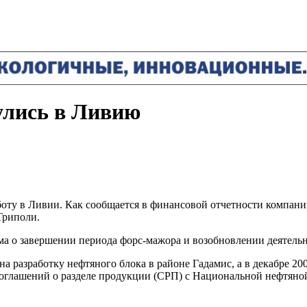
улись в Ливию
боту в Ливии. Как сообщается в финансовой отчетности компан
Триполи.
а о завершении периода форс-мажора и возобновлении деятельн
а разработку нефтяного блока в районе Гадамис, а в декабре 20
х соглашений о разделе продукции (СРП) с Национальной нефтя