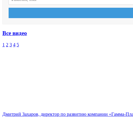
Все видео
1
2
3
4
5
Дмитрий Захаров, директор по развитию компании «Гамма-Пл