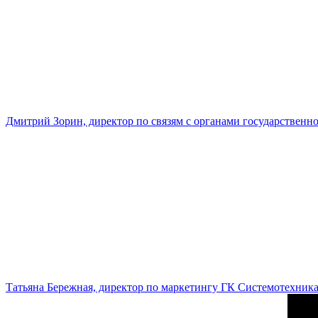
Дмитрий Зорин, директор по связям с органами государстве
Татьяна Бережная, директор по маркетингу ГК Системотехник