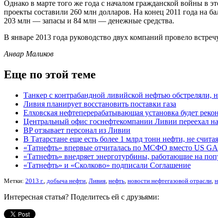
Однако в марте того же года с началом гражданской войны в э
проекты составили 260 млн долларов. На конец 2011 года на ба
203 млн — запасы и 84 млн — денежные средства.
В январе 2013 года руководство двух компаний провело встреч
Анвар Маликов
Еще по этой теме
Танкер с контрабандной ливийской нефтью обстреляли, н
Ливия планирует восстановить поставки газа
Елховская нефтеперерабатывающая установка будет реко
Центральный офис госнефтекомпании Ливии переехал на
BP отзывает персонал из Ливии
В Татарстане еще есть более 1 млрд тонн нефти, не счита
«Татнефть» впервые отчиталась по МСФО вместо US G
«Татнефть» внедряет энерготурбины, работающие на поп
«Татнефть» и «Сколково» подписали Соглашение
Метки:
2013 г.
,
добыча нефти
,
Ливия
,
нефть
,
новости нефтегазовой отрасли
,
н
Интересная статья? Поделитесь ей с друзьями: