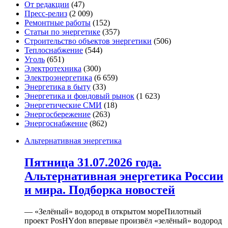
От редакции
(47)
Пресс-релиз
(2 009)
Ремонтные работы
(152)
Статьи по энергетике
(357)
Строительство объектов энергетики
(506)
Теплоснабжение
(544)
Уголь
(651)
Электротехника
(300)
Электроэнергетика
(6 659)
Энергетика в быту
(33)
Энергетика и фондовый рынок
(1 623)
Энергетические СМИ
(18)
Энергосбережение
(263)
Энергоснабжение
(862)
Альтернативная энергетика
Пятница 31.07.2026 года.
Альтернативная энергетика России
и мира. Подборка новостей
— «Зелёный» водород в открытом мореПилотный
проект PosHYdon впервые произвёл «зелёный» водород