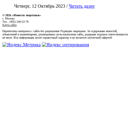
Четверг, 12 Октябрь 2023 /
Читать далее
© 2026 «Новости энеретики»
г. Москва
Тел.: (495) 540-52-76
Карта сайта
Перепечатка материала с сайта без разрешения Редакции запрещена. За содержание новостей,
объявлений и комментариев, размещенных пользователями сайта, редакция журнала ответственности
не несет. Вся информация носит справочный характер и не является публичной офертой.