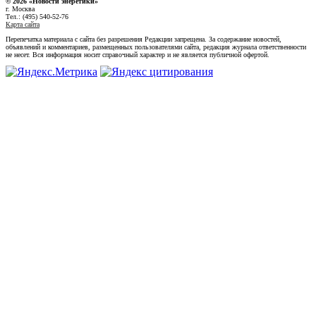
© 2026 «Новости энеретики»
г. Москва
Тел.: (495) 540-52-76
Карта сайта
Перепечатка материала с сайта без разрешения Редакции запрещена. За содержание новостей,
объявлений и комментариев, размещенных пользователями сайта, редакция журнала ответственности
не несет. Вся информация носит справочный характер и не является публичной офертой.