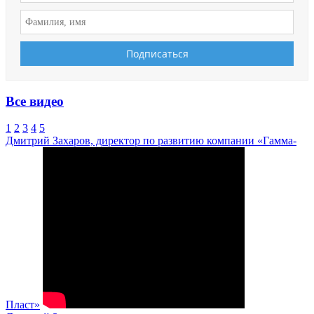
Все видео
1
2
3
4
5
Дмитрий Захаров, директор по развитию компании «Гамма-
Пласт»