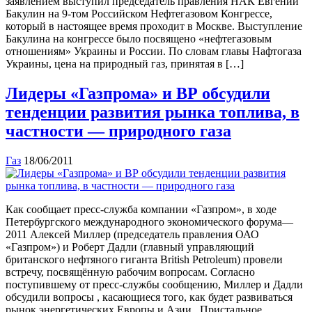
заявлением выступил председатель правления НАК Евгений
Бакулин на 9-том Российском Нефтегазовом Конгрессе,
который в настоящее время проходит в Москве. Выступление
Бакулина на конгрессе было посвящено «нефтегазовым
отношениям» Украины и России. По словам главы Нафтогаза
Украины, цена на природный газ, принятая в […]
Лидеры «Газпрома» и ВР обсудили
тенденции развития рынка топлива, в
частности — природного газа
Газ
18/06/2011
Как сообщает пресс-служба компании «Газпром», в ходе
Петербургского международного экономического форума—
2011 Алексей Миллер (председатель правления ОАО
«Газпром») и Роберт Дадли (главный управляющий
британского нефтяного гиганта British Petroleum) провели
встречу, посвящённую рабочим вопросам. Согласно
поступившему от пресс-службы сообщению, Миллер и Дадли
обсудили вопросы , касающиеся того, как будет развиваться
рынок энергетических Европы и Азии. Пристальное