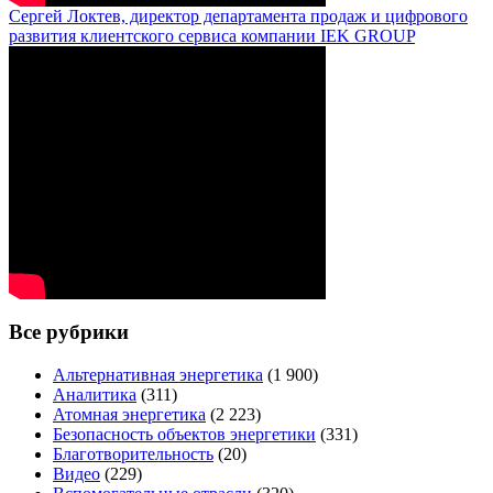
Сергей Локтев, директор департамента продаж и цифрового
развития клиентского сервиса компании IEK GROUP
Все рубрики
Альтернативная энергетика
(1 900)
Аналитика
(311)
Атомная энергетика
(2 223)
Безопасность объектов энергетики
(331)
Благотворительность
(20)
Видео
(229)