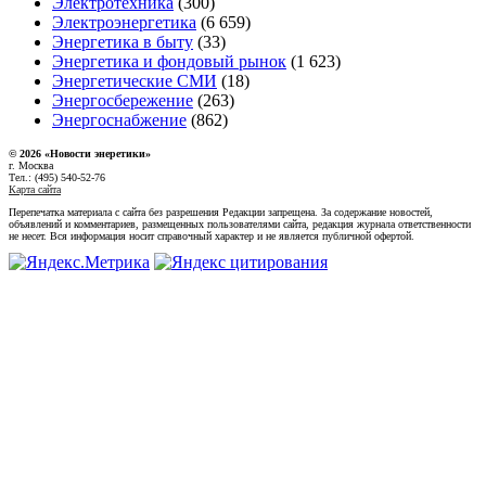
Электротехника
(300)
Электроэнергетика
(6 659)
Энергетика в быту
(33)
Энергетика и фондовый рынок
(1 623)
Энергетические СМИ
(18)
Энергосбережение
(263)
Энергоснабжение
(862)
© 2026 «Новости энеретики»
г. Москва
Тел.: (495) 540-52-76
Карта сайта
Перепечатка материала с сайта без разрешения Редакции запрещена. За содержание новостей,
объявлений и комментариев, размещенных пользователями сайта, редакция журнала ответственности
не несет. Вся информация носит справочный характер и не является публичной офертой.