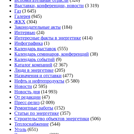
Вспомогательные отрасли
(320)
Выставки, конференции, новости
(3 319)
Газ
(3 645)
Галерея
(945)
ЖКХ
(304)
Законодательные акты
(184)
Интервью
(24)
Интересные факты в энергетике
(414)
Инфографика
(1)
Календарь выставок
(555)
Календарь семинаров, конференций
(38)
Календарь событий
(9)
Каталог компаний
(2 367)
Люди в энергетике
(205)
Назначения и отставки
(477)
Нефть и нефтепродукты
(5 580)
Новости
(2 595)
Новость дня
(14 993)
От редакции
(47)
Пресс-релиз
(2 009)
Ремонтные работы
(152)
Статьи по энергетике
(357)
Строительство объектов энергетики
(506)
Теплоснабжение
(544)
Уголь
(651)