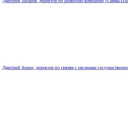
Дмитрий Захаров, директор по развитию компании «Гамма-Пл
Дмитрий Зорин, директор по связям с органами государстве