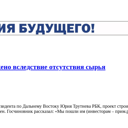
ено вследствие отсутствия сырья
езидента по Дальнему Востоку Юрия Трутнева РБК, проект стро
лен. Госчиновник рассказал: «Мы пошли им (инвесторам – прим.ре