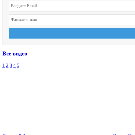
Все видео
1
2
3
4
5