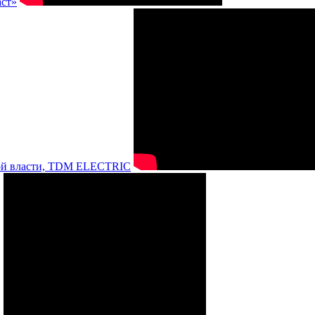
аст»
нной власти, TDM ELECTRIC