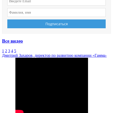
Все видео
1
2
3
4
5
Дмитрий Захаров, директор по развитию компании «Гамма-