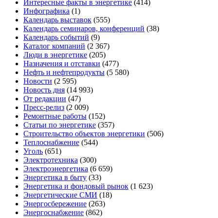
Интересные факты в энергетике
(414)
Инфографика
(1)
Календарь выставок
(555)
Календарь семинаров, конференций
(38)
Календарь событий
(9)
Каталог компаний
(2 367)
Люди в энергетике
(205)
Назначения и отставки
(477)
Нефть и нефтепродукты
(5 580)
Новости
(2 595)
Новость дня
(14 993)
От редакции
(47)
Пресс-релиз
(2 009)
Ремонтные работы
(152)
Статьи по энергетике
(357)
Строительство объектов энергетики
(506)
Теплоснабжение
(544)
Уголь
(651)
Электротехника
(300)
Электроэнергетика
(6 659)
Энергетика в быту
(33)
Энергетика и фондовый рынок
(1 623)
Энергетические СМИ
(18)
Энергосбережение
(263)
Энергоснабжение
(862)