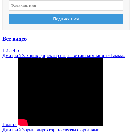
Все видео
1
2
3
4
5
Дмитрий Захаров, директор по развитию компании «Гамма-
Пласт»
Дмитрий Зорин, директор по связям с органами