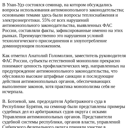
В Улан-Удэ состоялся семинар, на котором обсуждались
вопросы использования антимонопольного законодательства;
основными темами здесь были вопросы теплоснабжения и
электроэнергетики. 55% от всех нарушений
антимонопольного законодательства, выявленных ФАС
России, составляли факты, зафиксированные именно на этих
рынках. Преимущественно это нарушения условий
технологического присоединения и злоупотребление
доминирующим положением.
Как отметил Анатолий Голомолзин, заместитель руководителя
ФАС России, субъекты естественной монополии прекрасно
понимают ценность профилактических мер, направленных на
предупреждение антимонопольного законодательства, что
обусловило высокие штрафные санкции и последующие
действия антимонопольных органов, обеспечивающих
выполнение законов, хотя практика монополизма себя не
исчерпала.
В. Ботоевой, зам. председателя Арбитражного суда в
Республике Бурятия, на семинар были представлены примеры
судебных дел из арбитражных судов округа с исками
Управления антимонопольных органов. Представители
судебной системы республики, органов власти, управлений
Сибирского федерального округа приняли участие в