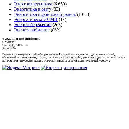
Электроэнергетика
(6 659)
Энергетика в быту
(33)
Энергетика и фондовый рынок
(1 623)
Энергетические СМИ
(18)
Энергосбережение
(263)
Энергоснабжение
(862)
© 2026 «Новости энеретики»
г. Москва
Тел.: (495) 540-52-76
Карта сайта
Перепечатка материала с сайта без разрешения Редакции запрещена. За содержание новостей,
объявлений и комментариев, размещенных пользователями сайта, редакция журнала ответственности
не несет. Вся информация носит справочный характер и не является публичной офертой.