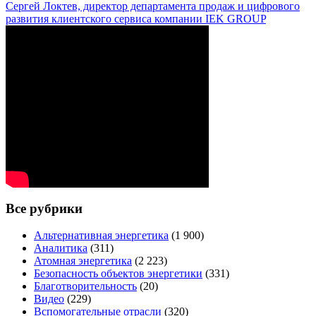
Сергей Локтев, директор департамента продаж и цифрового
развития клиентского сервиса компании IEK GROUP
Все рубрики
Альтернативная энергетика
(1 900)
Аналитика
(311)
Атомная энергетика
(2 223)
Безопасность объектов энергетики
(331)
Благотворительность
(20)
Видео
(229)
Вспомогательные отрасли
(320)