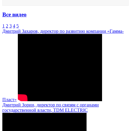
Все видео
1
2
3
4
5
Дмитрий Захаров, директор по развитию компании «Гамма-
Пласт»
Дмитрий Зорин, директор по связям с органами
государственной власти, TDM ELECTRIC