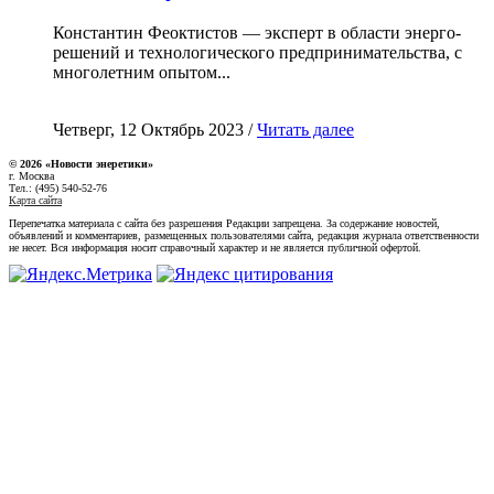
Константин Феоктистов — эксперт в области энерго-
решений и технологического предпринимательства, с
многолетним опытом...
Четверг, 12 Октябрь 2023 /
Читать далее
© 2026 «Новости энеретики»
г. Москва
Тел.: (495) 540-52-76
Карта сайта
Перепечатка материала с сайта без разрешения Редакции запрещена. За содержание новостей,
объявлений и комментариев, размещенных пользователями сайта, редакция журнала ответственности
не несет. Вся информация носит справочный характер и не является публичной офертой.