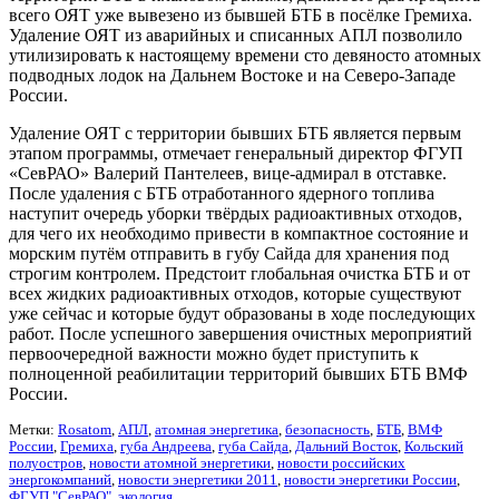
всего ОЯТ уже вывезено из бывшей БТБ в посёлке Гремиха.
Удаление ОЯТ из аварийных и списанных АПЛ позволило
утилизировать к настоящему времени сто девяносто атомных
подводных лодок на Дальнем Востоке и на Северо-Западе
России.
Удаление ОЯТ с территории бывших БТБ является первым
этапом программы, отмечает генеральный директор ФГУП
«СевРАО» Валерий Пантелеев, вице-адмирал в отставке.
После удаления с БТБ отработанного ядерного топлива
наступит очередь уборки твёрдых радиоактивных отходов,
для чего их необходимо привести в компактное состояние и
морским путём отправить в губу Сайда для хранения под
строгим контролем. Предстоит глобальная очистка БТБ и от
всех жидких радиоактивных отходов, которые существуют
уже сейчас и которые будут образованы в ходе последующих
работ. После успешного завершения очистных мероприятий
первоочередной важности можно будет приступить к
полноценной реабилитации территорий бывших БТБ ВМФ
России.
Метки:
Rosatom
,
АПЛ
,
атомная энергетика
,
безопасность
,
БТБ
,
ВМФ
России
,
Гремиха
,
губа Андреева
,
губа Сайда
,
Дальний Восток
,
Кольский
полуостров
,
новости атомной энергетики
,
новости российских
энергокомпаний
,
новости энергетики 2011
,
новости энергетики России
,
ФГУП "СевРАО"
,
экология