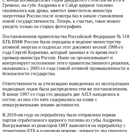
Гремихе, на губе Андреева и в Сайде ядерное топливо
сваливалось как дрова, заметил заместитель министра
энергетики России после осмотра баз в начале становления
новой государственности. Теперь, к счастью, такое можно
увидеть только на старых фотографиях.
Постановлением правительства Российской Федерации № 518
БТБ ВМФ России были переданы в ведение министерству
атомной энергии и подписал этот документ весной 1998-го
года Сергей Кириенко, который занимал в то время пост
премьер-министра России. Ныне он организовывает и
контролирует исполнение этого правительственного решения,
оказавшись с 2005-го года главой атомной промышленности и
безопасности государства.
Ответственность за утилизацию выведенных из эксплуатации
подводных лодок была распределена тем же постановлением.
В конце 1997-го года сто двадцать две АПЛ находились в
отстое, из них сто пять содержались на плаву с
невыгруженными зонами активности.
В 2010-ом году на переработку была отправлена первая
партия отработанного ядерного топлива из губы Андреева.
Выгружаемое из реакторов ОЯТ вывозится на переработку с
территории БТБ в плановом режиме, девяносто два процента