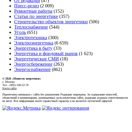
От редакции
(47)
Пресс-релиз
(2 009)
Ремонтные работы
(152)
Статьи по энергетике
(357)
Строительство объектов энергетики
(506)
Теплоснабжение
(544)
Уголь
(651)
Электротехника
(300)
Электроэнергетика
(6 659)
Энергетика в быту
(33)
Энергетика и фондовый рынок
(1 623)
Энергетические СМИ
(18)
Энергосбережение
(263)
Энергоснабжение
(862)
© 2026 «Новости энеретики»
г. Москва
Тел.: (495) 540-52-76
Карта сайта
Перепечатка материала с сайта без разрешения Редакции запрещена. За содержание новостей,
объявлений и комментариев, размещенных пользователями сайта, редакция журнала ответственности
не несет. Вся информация носит справочный характер и не является публичной офертой.