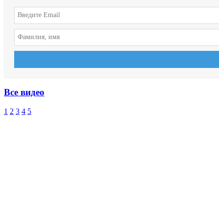
Все видео
1
2
3
4
5