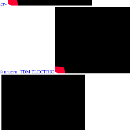
аст»
нной власти, TDM ELECTRIC