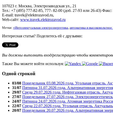
107023 г. Москва, Электрозаводская ул., 21
Тел.: +7 (495) 777-82-85, 777- 82-00 (доб. 27-93 или 26-43) Факс:
E-mail: travek@elektrozavod.ru,
Web-сайт:
www.travek.elektrozavod.ru
Метки:
«Интеллектуальная электроэнергетика
,
автоматика и высоковольтное
Интересная статья? Поделитесь ей с друзьями:
Вы должны выполнить вход/регистрацию чтобы комментиро
Также Вы можете войти используя:
Одной строкой
03/08
Понедельник 03.08.2026 года. Угольная отрасль. А
31/07
Пятница 31.07.2026 года. Альтернативная энергети
29/07
Среда 29.07.2026 года. Нефтегазовая отрасль. Акту
27/07
Понедельник 27.07.2026 года. Электроэнергетическ
24/07
Пятница 24.07.2026 года. Атомная энергетика Росс
22/07
Среда 22.07.2026 года. Угольная отрасль. Актуальн
20/07
Понедельник 20.07.2026 года. Альтернативная энер