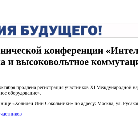
хнической конференции «Инте
ка и высоковольтное коммутац
ктября продлена регистрация участников XI Международной на
ное оборудование».
инице «Холидей Инн Сокольники» по адресу: Москва, ул. Русаковс
участников