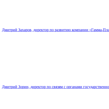
Дмитрий Захаров, директор по развитию компании «Гамма-Пл
Дмитрий Зорин, директор по связям с органами государстве