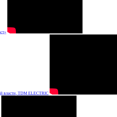
аст»
нной власти, TDM ELECTRIC