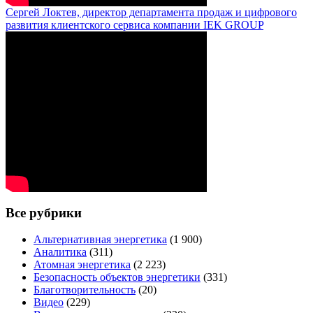
Сергей Локтев, директор департамента продаж и цифрового
развития клиентского сервиса компании IEK GROUP
Все рубрики
Альтернативная энергетика
(1 900)
Аналитика
(311)
Атомная энергетика
(2 223)
Безопасность объектов энергетики
(331)
Благотворительность
(20)
Видео
(229)