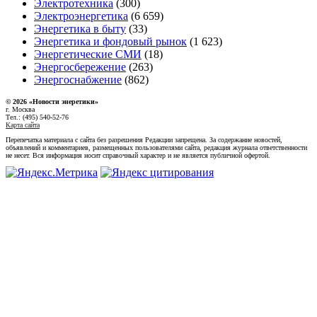
Электротехника
(300)
Электроэнергетика
(6 659)
Энергетика в быту
(33)
Энергетика и фондовый рынок
(1 623)
Энергетические СМИ
(18)
Энергосбережение
(263)
Энергоснабжение
(862)
© 2026 «Новости энеретики»
г. Москва
Тел.: (495) 540-52-76
Карта сайта
Перепечатка материала с сайта без разрешения Редакции запрещена. За содержание новостей,
объявлений и комментариев, размещенных пользователями сайта, редакция журнала ответственности
не несет. Вся информация носит справочный характер и не является публичной офертой.