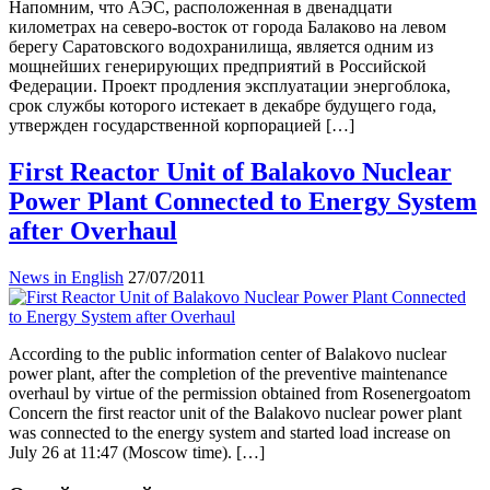
Напомним, что АЭС, расположенная в двенадцати
километрах на северо-восток от города Балаково на левом
берегу Саратовского водохранилища, является одним из
мощнейших генерирующих предприятий в Российской
Федерации. Проект продления эксплуатации энергоблока,
срок службы которого истекает в декабре будущего года,
утвержден государственной корпорацией […]
First Reactor Unit of Balakovo Nuclear
Power Plant Connected to Energy System
after Overhaul
News in English
27/07/2011
According to the public information center of Balakovo nuclear
power plant, after the completion of the preventive maintenance
overhaul by virtue of the permission obtained from Rosenergoatom
Concern the first reactor unit of the Balakovo nuclear power plant
was connected to the energy system and started load increase on
July 26 at 11:47 (Moscow time). […]