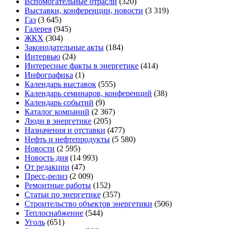
Вспомогательные отрасли
(320)
Выставки, конференции, новости
(3 319)
Газ
(3 645)
Галерея
(945)
ЖКХ
(304)
Законодательные акты
(184)
Интервью
(24)
Интересные факты в энергетике
(414)
Инфографика
(1)
Календарь выставок
(555)
Календарь семинаров, конференций
(38)
Календарь событий
(9)
Каталог компаний
(2 367)
Люди в энергетике
(205)
Назначения и отставки
(477)
Нефть и нефтепродукты
(5 580)
Новости
(2 595)
Новость дня
(14 993)
От редакции
(47)
Пресс-релиз
(2 009)
Ремонтные работы
(152)
Статьи по энергетике
(357)
Строительство объектов энергетики
(506)
Теплоснабжение
(544)
Уголь
(651)