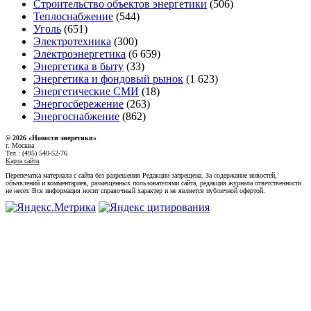
Строительство объектов энергетики
(506)
Теплоснабжение
(544)
Уголь
(651)
Электротехника
(300)
Электроэнергетика
(6 659)
Энергетика в быту
(33)
Энергетика и фондовый рынок
(1 623)
Энергетические СМИ
(18)
Энергосбережение
(263)
Энергоснабжение
(862)
© 2026 «Новости энеретики»
г. Москва
Тел.: (495) 540-52-76
Карта сайта
Перепечатка материала с сайта без разрешения Редакции запрещена. За содержание новостей,
объявлений и комментариев, размещенных пользователями сайта, редакция журнала ответственности
не несет. Вся информация носит справочный характер и не является публичной офертой.