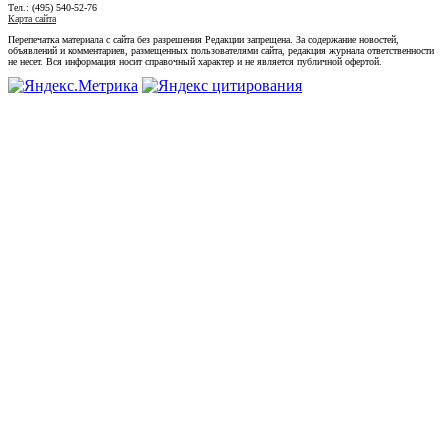
Тел.: (495) 540-52-76
Карта сайта
Перепечатка материала с сайта без разрешения Редакции запрещена. За содержание новостей,
объявлений и комментариев, размещенных пользователями сайта, редакция журнала ответственности
не несет. Вся информация носит справочный характер и не является публичной офертой.