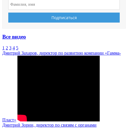
Все видео
1
2
3
4
5
Дмитрий Захаров, директор по развитию компании «Гамма-
Пласт»
Дмитрий Зорин, директор по связям с органами