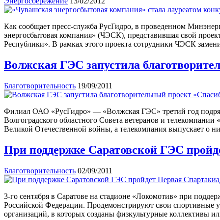
Энергосбережение
13/02/2012
Как сообщает пресс-служба РусГидро, в проведенном Минэне
энергосбытовая компания» (ЧЭСК), представившая свой проек
Республики». В рамках этого проекта сотрудники ЧЭСК замен
Волжская ГЭС запустила благотворител
Благотворительность
19/09/2011
Филиал ОАО «РусГидро» — «Волжская ГЭС» третий год подряд
Волгоградского областного Совета ветеранов и телекомпании «
Великой Отечественной войны, а телекомпания выпускает о н
При поддержке Саратовской ГЭС пройд
Благотворительность
02/09/2011
3-го сентября в Саратове на стадионе «Локомотив» при подд
Российской Федерации. Продемонстрируют свои спортивные ум
организаций, в которых созданы физкультурные коллективы и