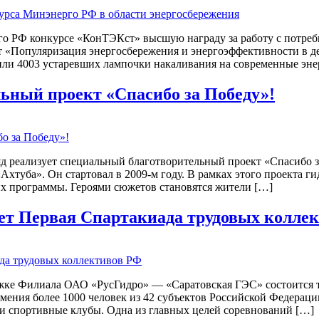
рго РФ конкурсе «КонТЭКст» высшую награду за работу с потр
т «Популяризация энергосбережения и энергоэффективности в 
или 4003 устаревших лампочки накаливания на современные эне
ьный проект «Спасибо за Победу»!
 реализует специальный благотворительный проект «Спасибо з
Ахтуба». Он стартовал в 2009-м году. В рамках этого проекта 
их программы. Героями сюжетов становятся жители […]
ет Первая Спартакиада трудовых колле
ержке Филиала ОАО «РусГидро» — «Саратовская ГЭС» состоится
ения более 1000 человек из 42 субъектов Российской Федераци
ли спортивные клубы. Одна из главных целей соревнований […]