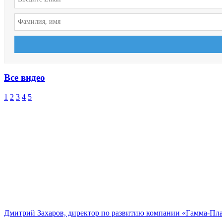
Все видео
1
2
3
4
5
Дмитрий Захаров, директор по развитию компании «Гамма-Пл