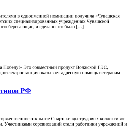
ебителями в одноименной номинации получила «Чувашская
детских специализированных учреждениях Чувашской
ргосберегающие, и сделано это было […]
а Победу!» Это совместный продукт Волжской ГЭС,
гидроэлектростанция оказывает адресную помощь ветеранам
ктивов РФ
 торжественное открытие Спартакиады трудовых коллективов
и. Участниками соревнований стали работники учреждений и