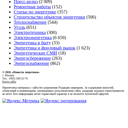
Пресс-релиз
(2 009)
Ремонтные работы
(152)
Статьи по энергетике
(357)
Строительство объектов энергетики
(506)
Теплоснабжение
(544)
Уголь
(651)
Электротехника
(300)
Электроэнергетика
(6 659)
Энергетика в быту
(33)
Энергетика и фондовый рынок
(1 623)
Энергетические СМИ
(18)
Энергосбережение
(263)
Энергоснабжение
(862)
© 2026 «Новости энеретики»
г. Москва
Тел.: (495) 540-52-76
Карта сайта
Перепечатка материала с сайта без разрешения Редакции запрещена. За содержание новостей,
объявлений и комментариев, размещенных пользователями сайта, редакция журнала ответственности
не несет. Вся информация носит справочный характер и не является публичной офертой.