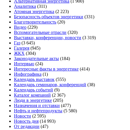
Альтернативная энергетика
(1 900)
Аналитика
(311)
Атомная энергетика
(2 223)
Безопасность объектов энергетики
(331)
Благотворительность
(20)
Видео
(229)
Вспомогательные отрасли
(320)
Выставки, конференции, новости
(3 319)
Газ
(3 645)
Галерея
(945)
ЖКХ
(304)
Законодательные акты
(184)
Интервью
(24)
Интересные факты в энергетике
(414)
Инфографика
(1)
Календарь выставок
(555)
Календарь семинаров, конференций
(38)
Календарь событий
(9)
Каталог компаний
(2 367)
Люди в энергетике
(205)
Назначения и отставки
(477)
Нефть и нефтепродукты
(5 580)
Новости
(2 595)
Новость дня
(14 993)
От редакции
(47)