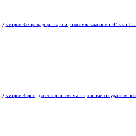
Дмитрий Захаров, директор по развитию компании «Гамма-Пл
Дмитрий Зорин, директор по связям с органами государстве