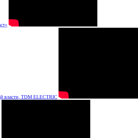
аст»
нной власти, TDM ELECTRIC