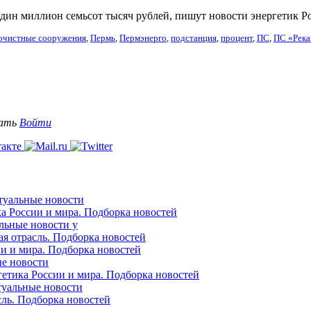
ин миллион семьсот тысяч рублей, пишут новости энергетик Р
очистные сооружения
,
Пермь
,
Пермэнерго
,
подстанция
,
процент
,
ПС
,
ПС «Река
вать
Войти
ктуальные новости
ка России и мира. Подборка новостей
альные новости у
ая отрасль. Подборка новостей
ии и мира. Подборка новостей
ые новости
гетика России и мира. Подборка новостей
ктуальные новости
сль. Подборка новостей