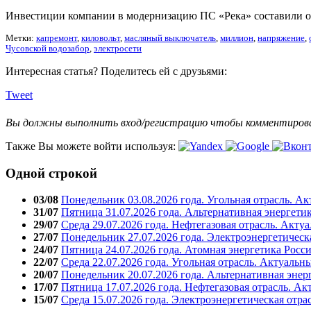
Инвестиции компании в модернизацию ПС «Река» составили од
Метки:
капремонт
,
киловольт
,
масляный выключатель
,
миллион
,
напряжение
,
Чусовской водозабор
,
электросети
Интересная статья? Поделитесь ей с друзьями:
Tweet
Вы должны выполнить вход/регистрацию чтобы комментиро
Также Вы можете войти используя:
Одной строкой
03/08
Понедельник 03.08.2026 года. Угольная отрасль. А
31/07
Пятница 31.07.2026 года. Альтернативная энергети
29/07
Среда 29.07.2026 года. Нефтегазовая отрасль. Акту
27/07
Понедельник 27.07.2026 года. Электроэнергетическ
24/07
Пятница 24.07.2026 года. Атомная энергетика Росс
22/07
Среда 22.07.2026 года. Угольная отрасль. Актуальн
20/07
Понедельник 20.07.2026 года. Альтернативная энер
17/07
Пятница 17.07.2026 года. Нефтегазовая отрасль. А
15/07
Среда 15.07.2026 года. Электроэнергетическая отра