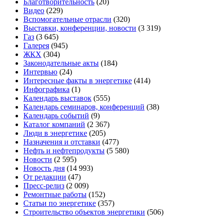
Благотворительность
(20)
Видео
(229)
Вспомогательные отрасли
(320)
Выставки, конференции, новости
(3 319)
Газ
(3 645)
Галерея
(945)
ЖКХ
(304)
Законодательные акты
(184)
Интервью
(24)
Интересные факты в энергетике
(414)
Инфографика
(1)
Календарь выставок
(555)
Календарь семинаров, конференций
(38)
Календарь событий
(9)
Каталог компаний
(2 367)
Люди в энергетике
(205)
Назначения и отставки
(477)
Нефть и нефтепродукты
(5 580)
Новости
(2 595)
Новость дня
(14 993)
От редакции
(47)
Пресс-релиз
(2 009)
Ремонтные работы
(152)
Статьи по энергетике
(357)
Строительство объектов энергетики
(506)