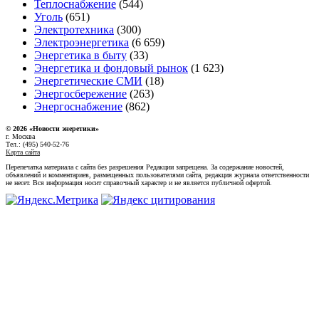
Теплоснабжение
(544)
Уголь
(651)
Электротехника
(300)
Электроэнергетика
(6 659)
Энергетика в быту
(33)
Энергетика и фондовый рынок
(1 623)
Энергетические СМИ
(18)
Энергосбережение
(263)
Энергоснабжение
(862)
© 2026 «Новости энеретики»
г. Москва
Тел.: (495) 540-52-76
Карта сайта
Перепечатка материала с сайта без разрешения Редакции запрещена. За содержание новостей,
объявлений и комментариев, размещенных пользователями сайта, редакция журнала ответственности
не несет. Вся информация носит справочный характер и не является публичной офертой.