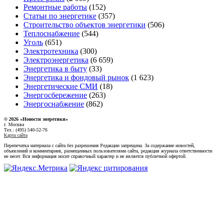
Ремонтные работы
(152)
Статьи по энергетике
(357)
Строительство объектов энергетики
(506)
Теплоснабжение
(544)
Уголь
(651)
Электротехника
(300)
Электроэнергетика
(6 659)
Энергетика в быту
(33)
Энергетика и фондовый рынок
(1 623)
Энергетические СМИ
(18)
Энергосбережение
(263)
Энергоснабжение
(862)
© 2026 «Новости энеретики»
г. Москва
Тел.: (495) 540-52-76
Карта сайта
Перепечатка материала с сайта без разрешения Редакции запрещена. За содержание новостей,
объявлений и комментариев, размещенных пользователями сайта, редакция журнала ответственности
не несет. Вся информация носит справочный характер и не является публичной офертой.