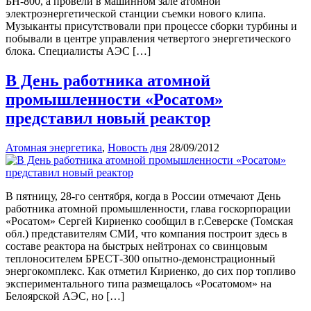
БН-800, а провели в машинном зале атомной
электроэнергетической станции съемки нового клипа.
Музыканты присутствовали при процессе сборки турбины и
побывали в центре управления четвертого энергетического
блока. Специалисты АЭС […]
В День работника атомной
промышленности «Росатом»
представил новый реактор
Атомная энергетика
,
Новость дня
28/09/2012
В пятницу, 28-го сентября, когда в России отмечают День
работника атомной промышленности, глава госкорпорации
«Росатом» Сергей Кириенко сообщил в г.Северске (Томская
обл.) представителям СМИ, что компания построит здесь в
составе реактора на быстрых нейтронах со свинцовым
теплоносителем БРЕСТ-300 опытно-демонстрационный
энергокомплекс. Как отметил Кириенко, до сих пор топливо
экспериментального типа размещалось «Росатомом» на
Белоярской АЭС, но […]