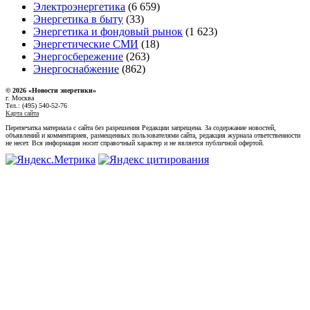
Электроэнергетика
(6 659)
Энергетика в быту
(33)
Энергетика и фондовый рынок
(1 623)
Энергетические СМИ
(18)
Энергосбережение
(263)
Энергоснабжение
(862)
© 2026 «Новости энеретики»
г. Москва
Тел.: (495) 540-52-76
Карта сайта
Перепечатка материала с сайта без разрешения Редакции запрещена. За содержание новостей,
объявлений и комментариев, размещенных пользователями сайта, редакция журнала ответственности
не несет. Вся информация носит справочный характер и не является публичной офертой.