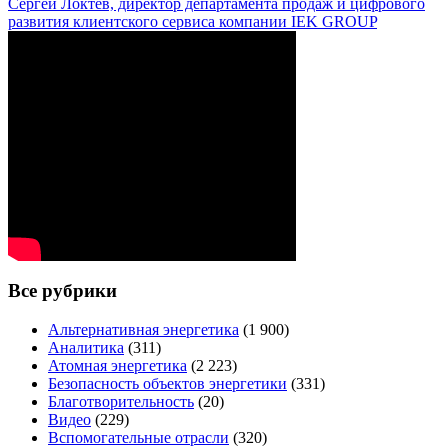
Сергей Локтев, директор департамента продаж и цифрового
развития клиентского сервиса компании IEK GROUP
Все рубрики
Альтернативная энергетика
(1 900)
Аналитика
(311)
Атомная энергетика
(2 223)
Безопасность объектов энергетики
(331)
Благотворительность
(20)
Видео
(229)
Вспомогательные отрасли
(320)