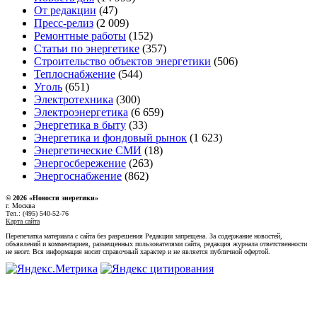
От редакции
(47)
Пресс-релиз
(2 009)
Ремонтные работы
(152)
Статьи по энергетике
(357)
Строительство объектов энергетики
(506)
Теплоснабжение
(544)
Уголь
(651)
Электротехника
(300)
Электроэнергетика
(6 659)
Энергетика в быту
(33)
Энергетика и фондовый рынок
(1 623)
Энергетические СМИ
(18)
Энергосбережение
(263)
Энергоснабжение
(862)
© 2026 «Новости энеретики»
г. Москва
Тел.: (495) 540-52-76
Карта сайта
Перепечатка материала с сайта без разрешения Редакции запрещена. За содержание новостей,
объявлений и комментариев, размещенных пользователями сайта, редакция журнала ответственности
не несет. Вся информация носит справочный характер и не является публичной офертой.