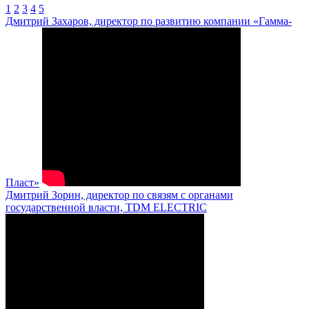
1
2
3
4
5
Дмитрий Захаров, директор по развитию компании «Гамма-
Пласт»
Дмитрий Зорин, директор по связям с органами
государственной власти, TDM ELECTRIC