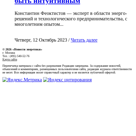
быть интуитивным
Константин Феоктистов — эксперт в области энерго-
решений и технологического предпринимательства, с
многолетним опытом...
Четверг, 12 Октябрь 2023 /
Читать далее
© 2026 «Новости энеретики»
г. Москва
Тел.: (495) 540-52-76
Карта сайта
Перепечатка материала с сайта без разрешения Редакции запрещена. За содержание новостей,
объявлений и комментариев, размещенных пользователями сайта, редакция журнала ответственности
не несет. Вся информация носит справочный характер и не является публичной офертой.