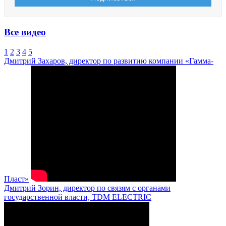
Все видео
1
2
3
4
5
Дмитрий Захаров, директор по развитию компании «Гамма-
Пласт»
Дмитрий Зорин, директор по связям с органами
государственной власти, TDM ELECTRIC