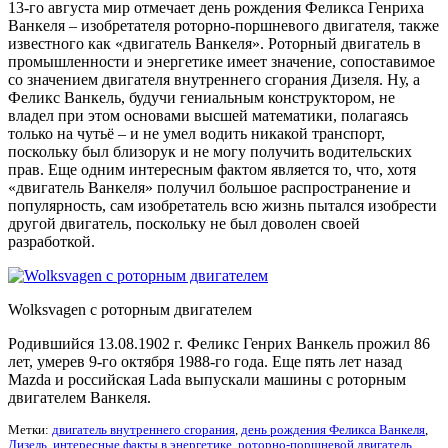
13-го августа мир отмечает день рождения Феликса Генриха
Ванкеля – изобретателя роторно-поршневого двигателя, также
известного как «двигатель Ванкеля». Роторный двигатель в
промышленности и энергетике имеет значение, сопоставимое
со значением двигателя внутреннего сгорания Дизеля. Ну, а
Феликс Ванкель, будучи гениальным конструктором, не
владел при этом основами высшей математики, полагаясь
только на чутьё – и не умел водить никакой транспорт,
поскольку был близорук и не могу получить водительских
прав. Еще одним интересным фактом является то, что, хотя
«двигатель Ванкеля» получил большое распространение и
популярность, сам изобретатель всю жизнь пытался изобрести
другой двигатель, поскольку не был доволен своей
разработкой.
Wolksvagen с роторным двигателем
Родившийся 13.08.1902 г. Феликс Генрих Ванкель прожил 86
лет, умерев 9-го октября 1988-го года. Еще пять лет назад
Mazda и российская Lada выпускали машины с роторным
двигателем Ванкеля.
Метки:
двигатель внутреннего сгорания
,
день рождения Феликса Ванкеля
,
Дизель
,
интересные факты в энергетике
,
роторно-поршневой двигатель
,