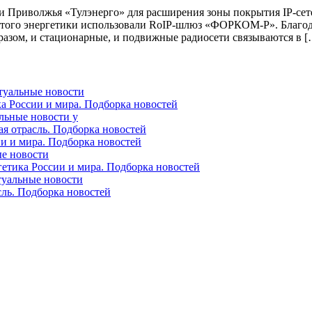
Приволжья «Тулэнерго» для расширения зоны покрытия IP-сетей
этого энергетики использовали RoIP-шлюз «ФОРКОМ-Р». Благодар
разом, и стационарные, и подвижные радиосети связываются в [
ктуальные новости
ка России и мира. Подборка новостей
альные новости у
ая отрасль. Подборка новостей
ии и мира. Подборка новостей
ые новости
гетика России и мира. Подборка новостей
ктуальные новости
сль. Подборка новостей