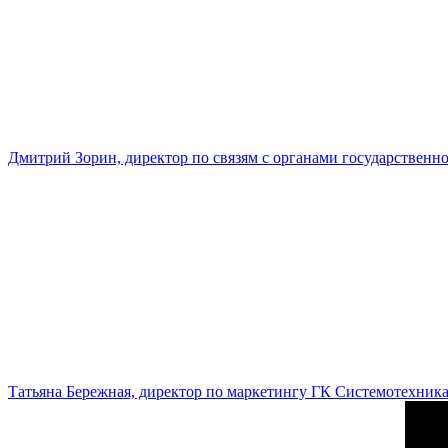
Дмитрий Зорин, директор по связям с органами государстве
Татьяна Бережная, директор по маркетингу ГК Системотехник