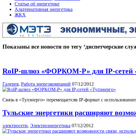
Статьи об энергетике
Альтернативная энергетика
ЖКХ
Показаны все новости по тегу ‘диспетчерские слу
RoIP-шлюз «ФОРКОМ-Р» для IP-сетей 
Галерея
,
Работа энергокомпаний
07/12/2012
Связь в «Тулэнерго» перемещаетсяв IP-формат с использов
Тульские энергетики расширяют возмож
электросети
,
Электроэнергетика
07/12/2012