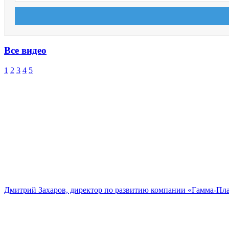
Все видео
1
2
3
4
5
Дмитрий Захаров, директор по развитию компании «Гамма-Пл