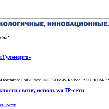
жбы’
«Тулэнерго»
анием вот такого RoIP-шлюза «ФОРКОМ-Р» RoIP-shluz FORKOM
ности связи, используя IP-сети