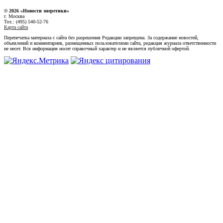
© 2026 «Новости энеретики»
г. Москва
Тел.: (495) 540-52-76
Карта сайта
Перепечатка материала с сайта без разрешения Редакции запрещена. За содержание новостей,
объявлений и комментариев, размещенных пользователями сайта, редакция журнала ответственности
не несет. Вся информация носит справочный характер и не является публичной офертой.