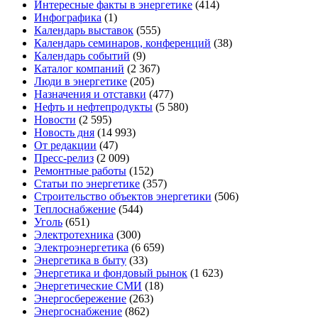
Интересные факты в энергетике
(414)
Инфографика
(1)
Календарь выставок
(555)
Календарь семинаров, конференций
(38)
Календарь событий
(9)
Каталог компаний
(2 367)
Люди в энергетике
(205)
Назначения и отставки
(477)
Нефть и нефтепродукты
(5 580)
Новости
(2 595)
Новость дня
(14 993)
От редакции
(47)
Пресс-релиз
(2 009)
Ремонтные работы
(152)
Статьи по энергетике
(357)
Строительство объектов энергетики
(506)
Теплоснабжение
(544)
Уголь
(651)
Электротехника
(300)
Электроэнергетика
(6 659)
Энергетика в быту
(33)
Энергетика и фондовый рынок
(1 623)
Энергетические СМИ
(18)
Энергосбережение
(263)
Энергоснабжение
(862)