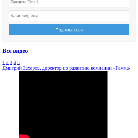
Все видео
1
2
3
4
5
Дмитрий Захаров, директор по развитию компании «Гамма-