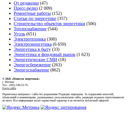
От редакции
(47)
Пресс-релиз
(2 009)
Ремонтные работы
(152)
Статьи по энергетике
(357)
Строительство объектов энергетики
(506)
Теплоснабжение
(544)
Уголь
(651)
Электротехника
(300)
Электроэнергетика
(6 659)
Энергетика в быту
(33)
Энергетика и фондовый рынок
(1 623)
Энергетические СМИ
(18)
Энергосбережение
(263)
Энергоснабжение
(862)
© 2026 «Новости энеретики»
г. Москва
Тел.: (495) 540-52-76
Карта сайта
Перепечатка материала с сайта без разрешения Редакции запрещена. За содержание новостей,
объявлений и комментариев, размещенных пользователями сайта, редакция журнала ответственности
не несет. Вся информация носит справочный характер и не является публичной офертой.