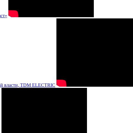
аст»
нной власти, TDM ELECTRIC