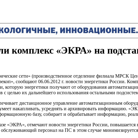
ли комплекс «ЭКРА» на подста
рические сети» (производственное отделение филиала МРСК Це
екоп», сообщают 06.06.2012 г. новости энергетики России. Ком
, которую энергетики получают от оборудования автоматизации
 с целью их дальнейшего использования остальными подсисте
спечивает дистанционное управление автоматизационным обор
умеет накапливать, усреднять и архивировать информацию. «ЭКР
формационную базу, собирает и обрабатывает информацию, реал
базе «ЭКРА», отмечают новости энергетики России, повышается
о обслуживающий персонал на ПС в этом случае минимизируетс