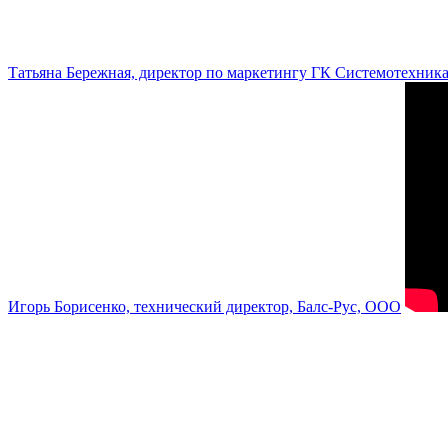
Татьяна Бережная, директор по маркетингу ГК Системотехник
Игорь Борисенко, технический директор, Балс-Рус, ООО