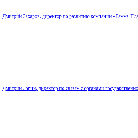
Дмитрий Захаров, директор по развитию компании «Гамма-Пл
Дмитрий Зорин, директор по связям с органами государстве