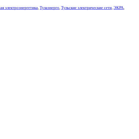
ая электроэнергетика
,
Тулаэнерго
,
Тульские электрические сети
,
ЭКРА
,