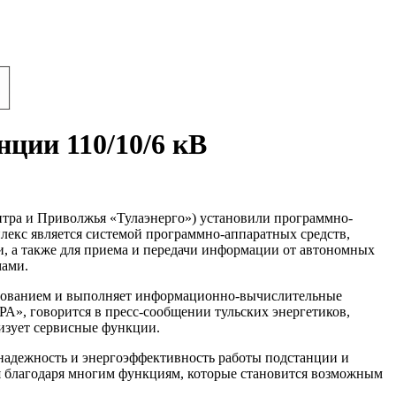
нции 110/10/6 кВ
нтра и Приволжья «Тулаэнерго») установили программно-
плекс является системой программно-аппаратных средств,
, а также для приема и передачи информации от автономных
мами.
удованием и выполняет информационно-вычислительные
А», говорится в пресс-сообщении тульских энергетиков,
изует сервисные функции.
 надежность и энергоэффективность работы подстанции и
я благодаря многим функциям, которые становится возможным