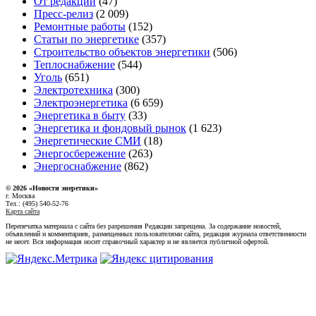
От редакции
(47)
Пресс-релиз
(2 009)
Ремонтные работы
(152)
Статьи по энергетике
(357)
Строительство объектов энергетики
(506)
Теплоснабжение
(544)
Уголь
(651)
Электротехника
(300)
Электроэнергетика
(6 659)
Энергетика в быту
(33)
Энергетика и фондовый рынок
(1 623)
Энергетические СМИ
(18)
Энергосбережение
(263)
Энергоснабжение
(862)
© 2026 «Новости энеретики»
г. Москва
Тел.: (495) 540-52-76
Карта сайта
Перепечатка материала с сайта без разрешения Редакции запрещена. За содержание новостей,
объявлений и комментариев, размещенных пользователями сайта, редакция журнала ответственности
не несет. Вся информация носит справочный характер и не является публичной офертой.