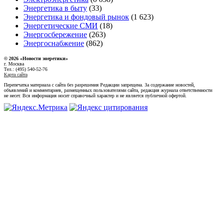
Энергетика в быту
(33)
Энергетика и фондовый рынок
(1 623)
Энергетические СМИ
(18)
Энергосбережение
(263)
Энергоснабжение
(862)
© 2026 «Новости энеретики»
г. Москва
Тел.: (495) 540-52-76
Карта сайта
Перепечатка материала с сайта без разрешения Редакции запрещена. За содержание новостей,
объявлений и комментариев, размещенных пользователями сайта, редакция журнала ответственности
не несет. Вся информация носит справочный характер и не является публичной офертой.