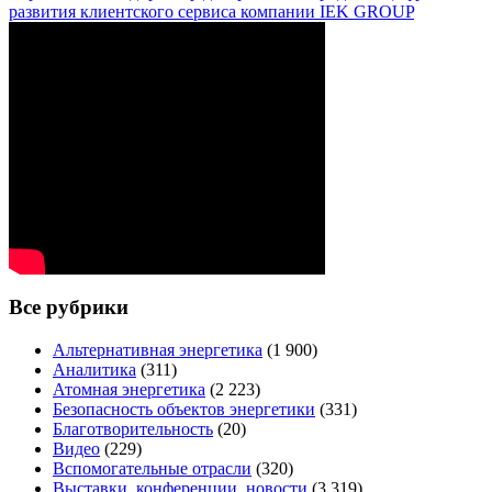
развития клиентского сервиса компании IEK GROUP
Все рубрики
Альтернативная энергетика
(1 900)
Аналитика
(311)
Атомная энергетика
(2 223)
Безопасность объектов энергетики
(331)
Благотворительность
(20)
Видео
(229)
Вспомогательные отрасли
(320)
Выставки, конференции, новости
(3 319)