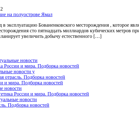
12
вод в эксплуатацию Бованенковского месторождения , которое яв
 месторождения сто пятнадцать миллиардов кубических метров пр
планирует увеличить добычу естественного […]
ктуальные новости
ка России и мира. Подборка новостей
альные новости у
ая отрасль. Подборка новостей
ии и мира. Подборка новостей
ые новости
гетика России и мира. Подборка новостей
ктуальные новости
сль. Подборка новостей