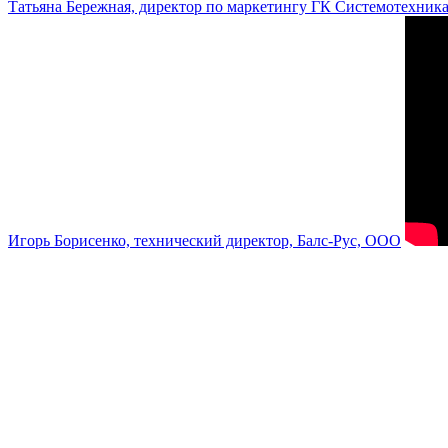
Татьяна Бережная, директор по маркетингу ГК Системотехник
Игорь Борисенко, технический директор, Балс-Рус, ООО